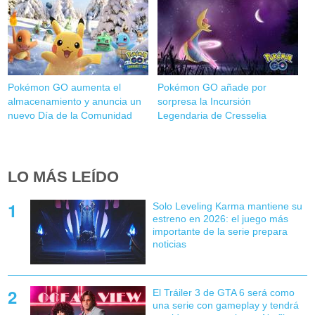
Pokémon GO aumenta el
Pokémon GO añade por
almacenamiento y anuncia un
sorpresa la Incursión
nuevo Día de la Comunidad
Legendaria de Cresselia
LO MÁS LEÍDO
Solo Leveling Karma mantiene su
estreno en 2026: el juego más
importante de la serie prepara
noticias
El Tráiler 3 de GTA 6 será como
una serie con gameplay y tendrá