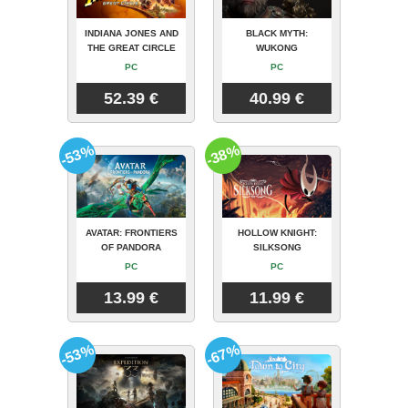
INDIANA JONES AND
BLACK MYTH:
THE GREAT CIRCLE
WUKONG
PC
PC
52.39 €
40.99 €
-53%
-38%
AVATAR: FRONTIERS
HOLLOW KNIGHT:
OF PANDORA
SILKSONG
PC
PC
13.99 €
11.99 €
-53%
-67%