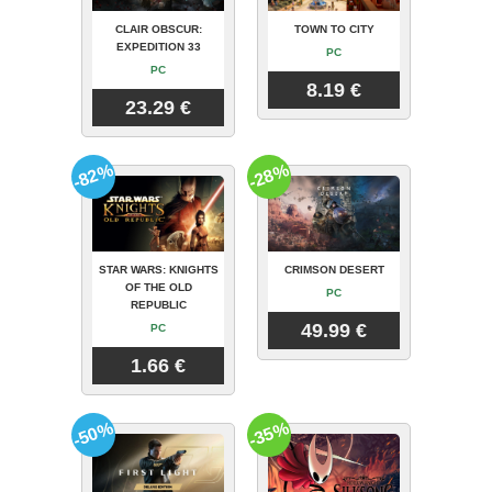
CLAIR OBSCUR:
TOWN TO CITY
EXPEDITION 33
PC
PC
8.19 €
23.29 €
-82%
-28%
STAR WARS: KNIGHTS
CRIMSON DESERT
OF THE OLD
PC
REPUBLIC
49.99 €
PC
1.66 €
-50%
-35%