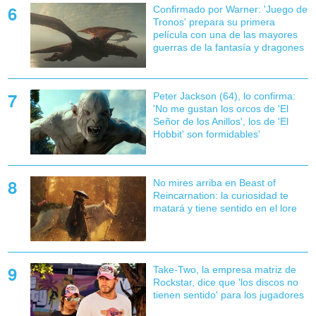
Confirmado por Warner: 'Juego de
Tronos' prepara su primera
película con una de las mayores
guerras de la fantasía y dragones
Peter Jackson (64), lo confirma:
'No me gustan los orcos de 'El
Señor de los Anillos', los de 'El
Hobbit' son formidables'
No mires arriba en Beast of
Reincarnation: la curiosidad te
matará y tiene sentido en el lore
Take-Two, la empresa matriz de
Rockstar, dice que 'los discos no
tienen sentido' para los jugadores