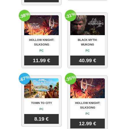
-38%
-31%
HOLLOW KNIGHT:
BLACK MYTH:
SILKSONG
WUKONG
PC
PC
11.99 €
40.99 €
-67%
-35%
TOWN TO CITY
HOLLOW KNIGHT:
SILKSONG
PC
PC
8.19 €
12.99 €