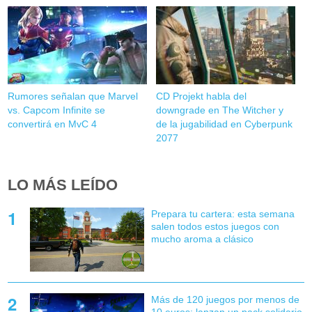
Rumores señalan que Marvel
CD Projekt habla del
vs. Capcom Infinite se
downgrade en The Witcher y
convertirá en MvC 4
de la jugabilidad en Cyberpunk
2077
LO MÁS LEÍDO
Prepara tu cartera: esta semana
salen todos estos juegos con
mucho aroma a clásico
Más de 120 juegos por menos de