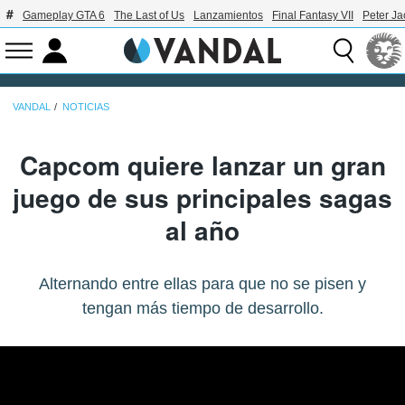
Gameplay GTA 6
The Last of Us
Lanzamientos
Final Fantasy VII
Peter J
VANDAL
NOTICIAS
Capcom quiere lanzar un gran
juego de sus principales sagas
al año
Alternando entre ellas para que no se pisen y
tengan más tiempo de desarrollo.