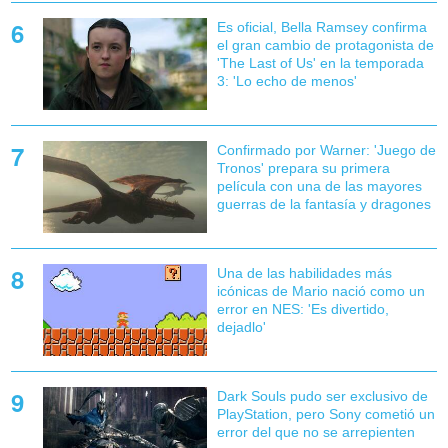
Es oficial, Bella Ramsey confirma
el gran cambio de protagonista de
'The Last of Us' en la temporada
3: 'Lo echo de menos'
Confirmado por Warner: 'Juego de
Tronos' prepara su primera
película con una de las mayores
guerras de la fantasía y dragones
Una de las habilidades más
icónicas de Mario nació como un
error en NES: 'Es divertido,
dejadlo'
Dark Souls pudo ser exclusivo de
PlayStation, pero Sony cometió un
error del que no se arrepienten