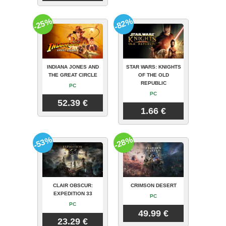
-25%
-82%
INDIANA JONES AND
STAR WARS: KNIGHTS
THE GREAT CIRCLE
OF THE OLD
REPUBLIC
PC
PC
52.39 €
1.66 €
-53%
-28%
CLAIR OBSCUR:
CRIMSON DESERT
EXPEDITION 33
PC
PC
49.99 €
23.29 €