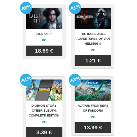
-68%
-91%
LIES OF P
THE INCREDIBLE
ADVENTURES OF VAN
PC
HELSING II
18.69 €
PC
1.21 €
-91%
-53%
DIGIMON STORY
AVATAR: FRONTIERS
CYBER SLEUTH:
OF PANDORA
COMPLETE EDITION
PC
PC
13.99 €
3.39 €