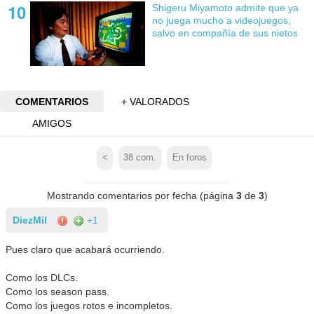
Shigeru Miyamoto admite que ya
no juega mucho a videojuegos,
salvo en compañía de sus nietos
COMENTARIOS
+ VALORADOS
AMIGOS
<
38
com.
En foros
Mostrando comentarios por fecha (página
3
de
3
)
DiezMil
+1
Pues claro que acabará ocurriendo.
Como los DLCs.
Como los season pass.
Como los juegos rotos e incompletos.