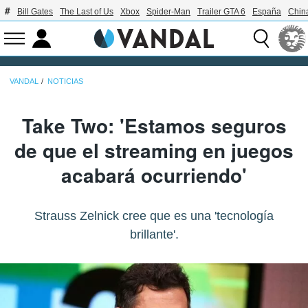
Bill Gates
The Last of Us
Xbox
Spider-Man
Trailer GTA 6
España
Chin
VANDAL
NOTICIAS
Take Two: 'Estamos seguros
de que el streaming en juegos
acabará ocurriendo'
Strauss Zelnick cree que es una 'tecnología
brillante'.