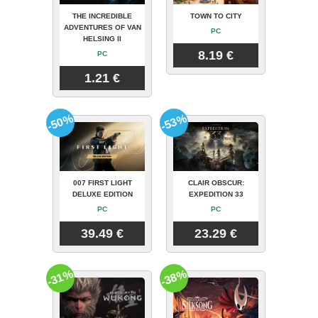
THE INCREDIBLE
TOWN TO CITY
ADVENTURES OF VAN
PC
HELSING II
8.19 €
PC
1.21 €
-50%
-53%
007 FIRST LIGHT
CLAIR OBSCUR:
DELUXE EDITION
EXPEDITION 33
PC
PC
39.49 €
23.29 €
-31%
-38%