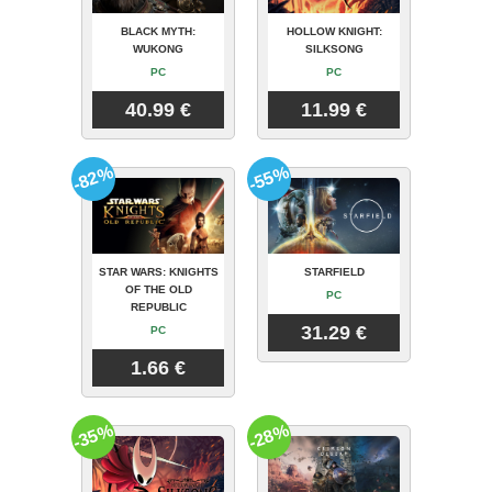
BLACK MYTH:
HOLLOW KNIGHT:
WUKONG
SILKSONG
PC
PC
40.99 €
11.99 €
-82%
-55%
STAR WARS: KNIGHTS
STARFIELD
OF THE OLD
PC
REPUBLIC
31.29 €
PC
1.66 €
-35%
-28%