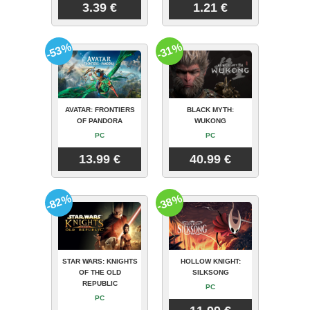
3.39 €
1.21 €
-53%
-31%
AVATAR: FRONTIERS
BLACK MYTH:
OF PANDORA
WUKONG
PC
PC
13.99 €
40.99 €
-82%
-38%
STAR WARS: KNIGHTS
HOLLOW KNIGHT:
OF THE OLD
SILKSONG
REPUBLIC
PC
PC