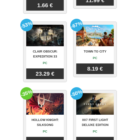
11.99 €
1.66 €
-53%
-67%
CLAIR OBSCUR:
TOWN TO CITY
EXPEDITION 33
PC
PC
8.19 €
23.29 €
-35%
-50%
HOLLOW KNIGHT:
007 FIRST LIGHT
SILKSONG
DELUXE EDITION
PC
PC