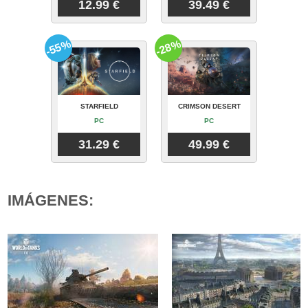
12.99 €
39.49 €
-55%
-28%
STARFIELD
CRIMSON DESERT
PC
PC
31.29 €
49.99 €
IMÁGENES: