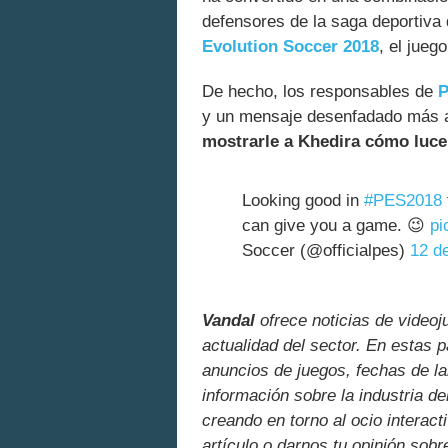
defensores de la saga deportiva 
Evolution Soccer 2018
, el jueg
De hecho, los responsables de
P
y un mensaje desenfadado más al
mostrarle a Khedira cómo luce
Looking good in
#PES2018
can give you a game. 😉
pi
Soccer (@officialpes)
12 d
Vandal
ofrece noticias de videoj
actualidad del sector. En estas 
anuncios de juegos, fechas de la
información sobre la industria de
creando en torno al ocio interact
artículo o darnos tu opinión sobr