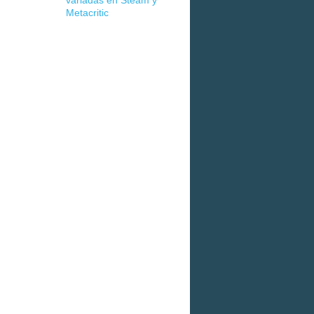
variadas en Steam y
Metacritic