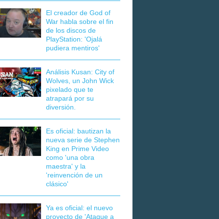
El creador de God of
War habla sobre el fin
de los discos de
PlayStation: 'Ojalá
pudiera mentiros'
Análisis Kusan: City of
Wolves, un John Wick
pixelado que te
atrapará por su
diversión.
Es oficial: bautizan la
nueva serie de Stephen
King en Prime Video
como 'una obra
maestra' y la
'reinvención de un
clásico'
Ya es oficial: el nuevo
proyecto de 'Ataque a