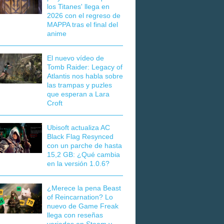
los Titanes' llega en
2026 con el regreso de
MAPPA tras el final del
anime
El nuevo vídeo de
Tomb Raider: Legacy of
Atlantis nos habla sobre
las trampas y puzles
que esperan a Lara
Croft
Ubisoft actualiza AC
Black Flag Resynced
con un parche de hasta
15,2 GB: ¿Qué cambia
en la versión 1.0.6?
¿Merece la pena Beast
of Reincarnation? Lo
nuevo de Game Freak
llega con reseñas