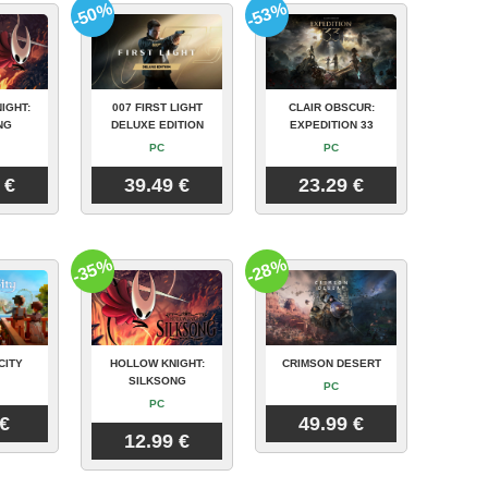
-50%
-53%
IGHT:
007 FIRST LIGHT
CLAIR OBSCUR:
NG
DELUXE EDITION
EXPEDITION 33
PC
PC
 €
39.49 €
23.29 €
-35%
-28%
CITY
HOLLOW KNIGHT:
CRIMSON DESERT
SILKSONG
PC
PC
 €
49.99 €
12.99 €