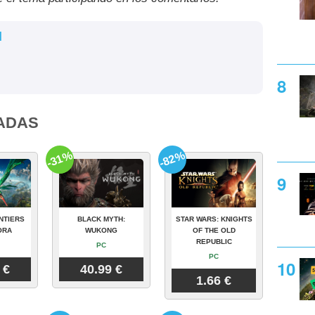
l
ADAS
-31%
-82%
NTIERS
BLACK MYTH:
STAR WARS: KNIGHTS
ORA
WUKONG
OF THE OLD
REPUBLIC
PC
PC
 €
40.99 €
1.66 €