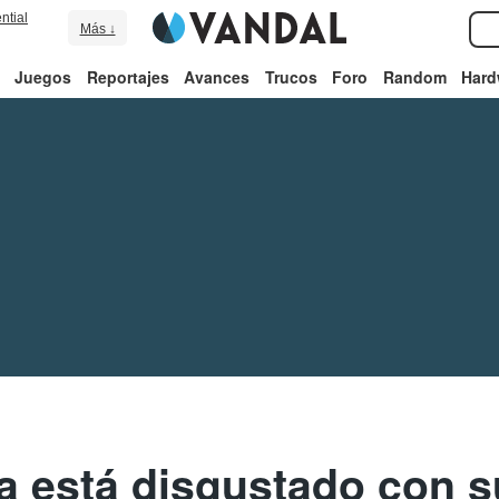
ntial
Más ↓
Juegos
Reportajes
Avances
Trucos
Foro
Random
Hard
a está disgustado con s