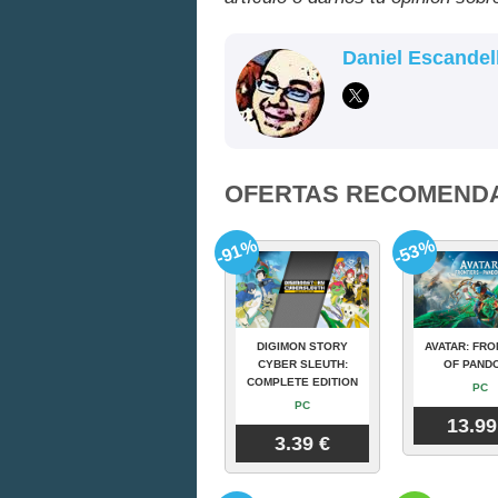
Daniel Escandel
OFERTAS RECOMEND
-91%
-53%
DIGIMON STORY
AVATAR: FRO
CYBER SLEUTH:
OF PAND
COMPLETE EDITION
PC
PC
13.99
3.39 €