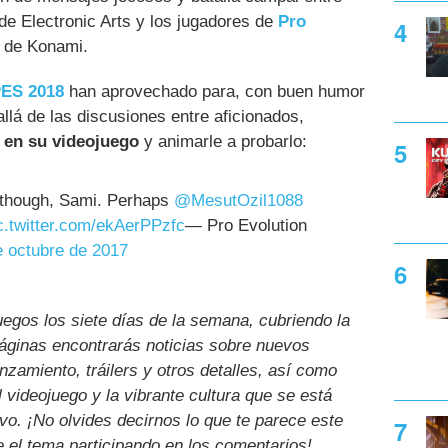
de Electronic Arts y los jugadores de
Pro
o de Konami.
ES 2018
han aprovechado para, con buen humor
lá de las discusiones entre aficionados,
 en su videojuego
y animarle a probarlo:
though, Sami. Perhaps
@MesutOzil1088
c.twitter.com/ekAerPPzfc
— Pro Evolution
e octubre de 2017
uegos los siete días de la semana, cubriendo la
páginas encontrarás noticias sobre nuevos
nzamiento, tráilers y otros detalles, así como
l videojuego y la vibrante cultura que se está
ivo. ¡No olvides decirnos lo que te parece este
e el tema participando en los comentarios!