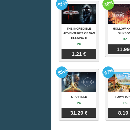
-91%
-38%
THE INCREDIBLE
HOLLOW KN
ADVENTURES OF VAN
SILKSO
HELSING II
PC
PC
11.99
1.21 €
-55%
-67%
STARFIELD
TOWN TO 
PC
PC
31.29 €
8.19