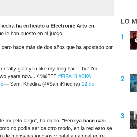
LO M
Khedira
ha criticado a Electronic Arts en
e le han puesto en el juego.
, pero hace más de dos años que ha apostado por
m really glad you like my long hair... but I'm
two years now... 🙄😄💇🏻‍♂
#FIFA18
#SK6
Bp
— Sami Khedira (@SamiKhedira)
12 de
e mi pelo largo", ha dicho. "Pero
ya hace casi
Como no podía ser de otro modo, en la red esto se
n de mensajes jocosos y batalla campal entre