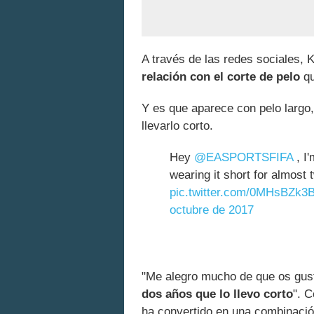
A través de las redes sociales, 
relación con el corte de pelo
qu
Y es que aparece con pelo largo
llevarlo corto.
Hey
@EASPORTSFIFA
, I'
wearing it short for almost 
pic.twitter.com/0MHsBZk3
octubre de 2017
"Me alegro mucho de que os gust
dos años que lo llevo corto
". 
ha convertido en una combinació