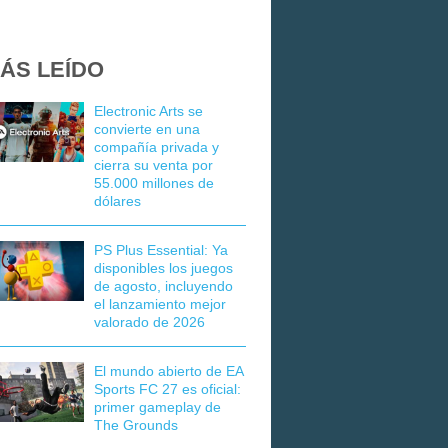
ÁS LEÍDO
Electronic Arts se
convierte en una
compañía privada y
cierra su venta por
55.000 millones de
dólares
PS Plus Essential: Ya
disponibles los juegos
de agosto, incluyendo
el lanzamiento mejor
valorado de 2026
El mundo abierto de EA
Sports FC 27 es oficial:
primer gameplay de
The Grounds