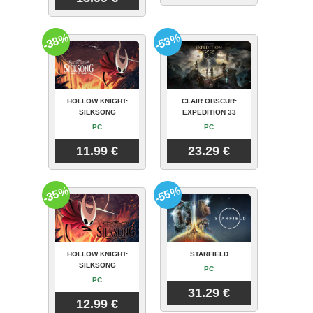
-38%
-53%
HOLLOW KNIGHT:
CLAIR OBSCUR:
SILKSONG
EXPEDITION 33
PC
PC
11.99 €
23.29 €
-35%
-55%
HOLLOW KNIGHT:
STARFIELD
SILKSONG
PC
PC
31.29 €
12.99 €