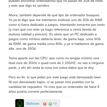
puedes encontrar ordenadores que no pasan de 3Gb de RAM,
y esto que digo es verídico.
Ahora, también depende de qué tipo de ordenador busques.
Yo ya te digo que me intentaron endosar uno de 3Gb de RAM
como si fuera dedicado a juegos, intentando tomarme por tonto
(y creo que con esto ya hago referencia a cierta tienda de
dudosa calidad y precios). Es obvio que un PC dedicado a
juegos como mínimo debería tener, de gama baja, unos 6Gb
de RAM, de gama media unos 8Gb, y ya si hablamos de gama
alta, uno de 16Gb.
Tema aparte son las CPU, que como no tengas mínimo una
dual core de 3GHz o quad core de 2,10GHZ, no vas a ninguna
parte, y ahí ahí anda la cosa con estos datos que te doy.
Pero en fin, lo que piden por este juego está demasiado bien.
Ni son demasiado bajos, ni se pasan tres pueblos con la
cantidad de requisitos. Yo creo que un ordenador de hace 8
años podría correrlo perfectamente.
Dalixian
+0