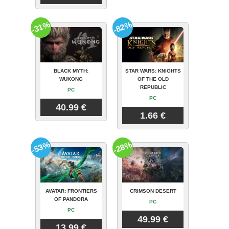
-31%
-82%
BLACK MYTH:
STAR WARS: KNIGHTS
WUKONG
OF THE OLD
REPUBLIC
PC
PC
40.99 €
1.66 €
-53%
-28%
AVATAR: FRONTIERS
CRIMSON DESERT
OF PANDORA
PC
PC
49.99 €
13.99 €