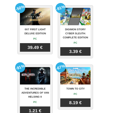
-50%
-91%
007 FIRST LIGHT
DIGIMON STORY
DELUXE EDITION
CYBER SLEUTH:
COMPLETE EDITION
PC
PC
39.49 €
3.39 €
-91%
-67%
THE INCREDIBLE
TOWN TO CITY
ADVENTURES OF VAN
PC
HELSING II
8.19 €
PC
1.21 €