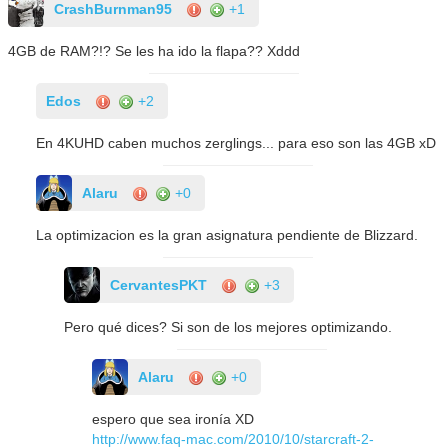
CrashBurnman95
+1
4GB de RAM?!? Se les ha ido la flapa?? Xddd
Edos
+2
En 4KUHD caben muchos zerglings... para eso son las 4GB xD
Alaru
+0
La optimizacion es la gran asignatura pendiente de Blizzard.
CervantesPKT
+3
Pero qué dices? Si son de los mejores optimizando.
Alaru
+0
espero que sea ironía XD
http://www.faq-mac.com/2010/10/starcraft-2-