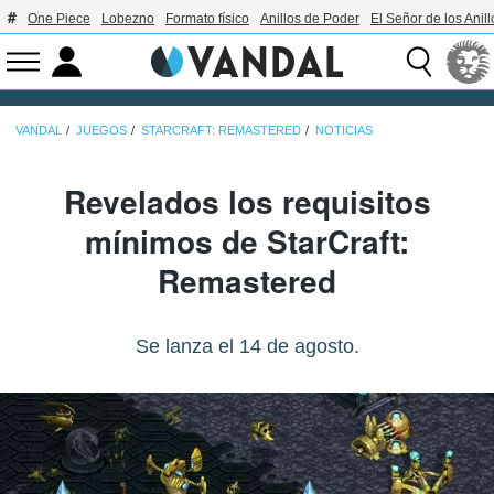
One Piece
Lobezno
Formato físico
Anillos de Poder
El Señor de los Anill
VANDAL
JUEGOS
STARCRAFT: REMASTERED
NOTICIAS
Revelados los requisitos
mínimos de StarCraft:
Remastered
Se lanza el 14 de agosto.