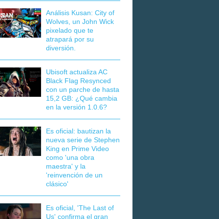
Análisis Kusan: City of
Wolves, un John Wick
pixelado que te
atrapará por su
diversión.
Ubisoft actualiza AC
Black Flag Resynced
con un parche de hasta
15,2 GB: ¿Qué cambia
en la versión 1.0.6?
Es oficial: bautizan la
nueva serie de Stephen
King en Prime Video
como 'una obra
maestra' y la
'reinvención de un
clásico'
Es oficial, 'The Last of
Us' confirma el gran