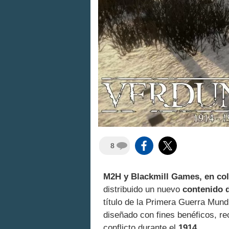
8
M2H y Blackmill Games, en col
distribuido un nuevo
contenido 
título de la Primera Guerra Mund
diseñado con fines benéficos, re
conflicto durante el
1914
.