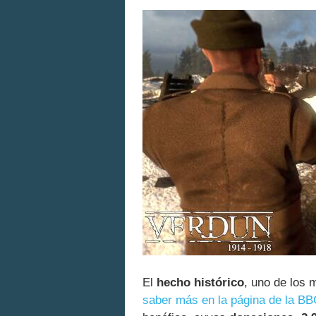
El
hecho histórico
, uno de los 
saber más en la página de la B