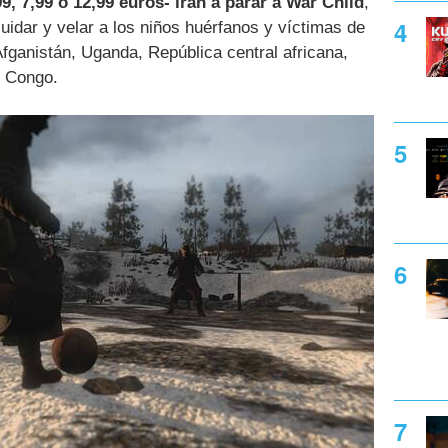
, 7,99 o 12,99 euros- irán a parar a War Child
,
uidar y velar a los niños huérfanos y víctimas de
Afganistán, Uganda, República central africana,
l Congo.