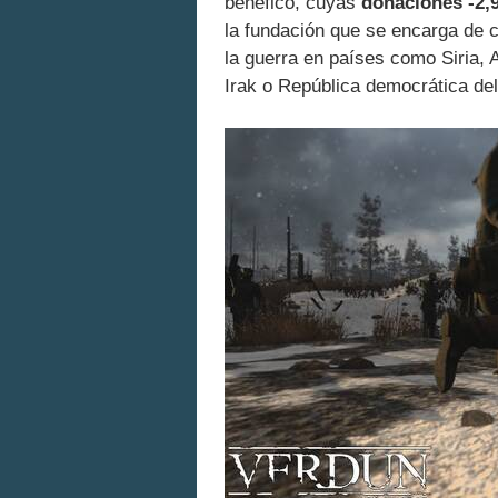
benéfico, cuyas
donaciones -2,99
la fundación que se encarga de c
la guerra en países como Siria, 
Irak o República democrática de