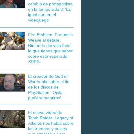
cambio de protagonista
en la temporada 3: 'Es
igual que en el
videojuego'
Fire Emblem: Fortune's
Weave al detalle:
Nintendo desvela todo
lo que tienes que saber
sobre este esperado
SRPG
El creador de God of
War habla sobre el fin
de los discos de
PlayStation: 'Ojalá
pudiera mentiros'
El nuevo vídeo de
Tomb Raider: Legacy of
Atlantis nos habla sobre
las trampas y puzles