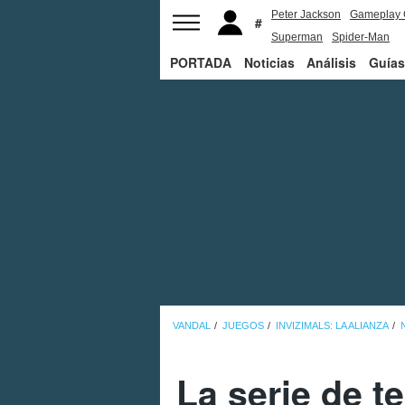
Peter Jackson
Gameplay 
Superman
Spider-Man
PORTADA
Noticias
Análisis
Guías
VANDAL
JUEGOS
INVIZIMALS: LA ALIANZA
La serie de te