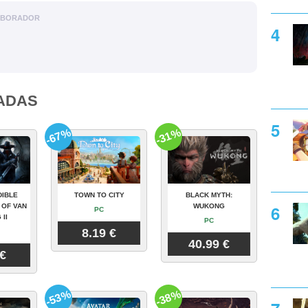
ABORADOR
ADAS
-67%
-31%
DIBLE
TOWN TO CITY
BLACK MYTH:
 OF VAN
WUKONG
PC
 II
PC
8.19 €
40.99 €
 €
-53%
-38%