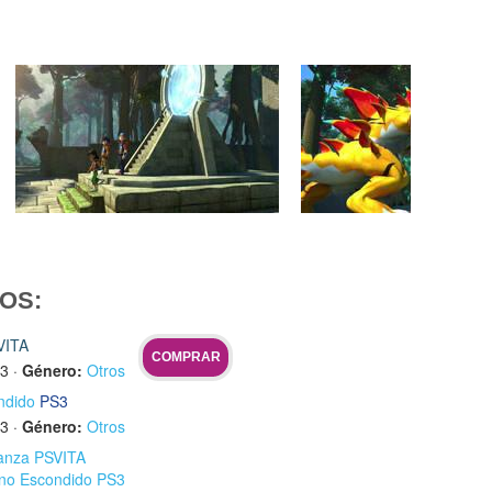
OS:
VITA
COMPRAR
13
·
Género:
Otros
ndido
PS3
13
·
Género:
Otros
lianza PSVITA
eino Escondido PS3