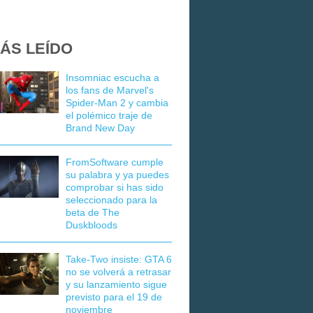
ÁS LEÍDO
Insomniac escucha a
los fans de Marvel's
Spider-Man 2 y cambia
el polémico traje de
Brand New Day
FromSoftware cumple
su palabra y ya puedes
comprobar si has sido
seleccionado para la
beta de The
Duskbloods
Take-Two insiste: GTA 6
no se volverá a retrasar
y su lanzamiento sigue
previsto para el 19 de
noviembre