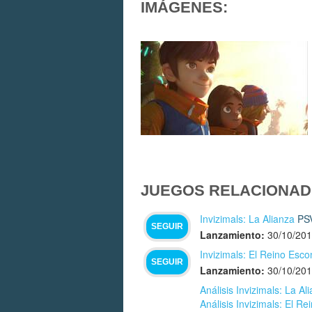
IMÁGENES:
JUEGOS RELACIONAD
Invizimals: La Alianza
PS
SEGUIR
Lanzamiento:
30/10/20
Invizimals: El Reino Esco
SEGUIR
Lanzamiento:
30/10/20
Análisis Invizimals: La A
Análisis Invizimals: El R