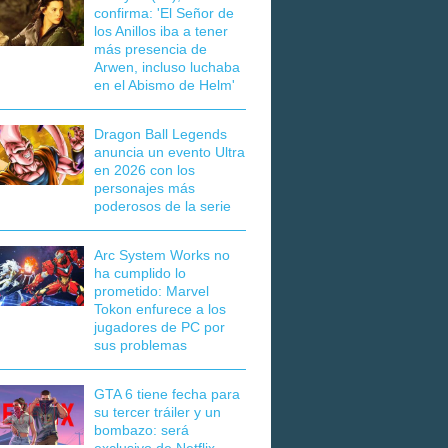
confirma: 'El Señor de
los Anillos iba a tener
más presencia de
Arwen, incluso luchaba
en el Abismo de Helm'
Dragon Ball Legends
anuncia un evento Ultra
en 2026 con los
personajes más
poderosos de la serie
Arc System Works no
ha cumplido lo
prometido: Marvel
Tokon enfurece a los
jugadores de PC por
sus problemas
GTA 6 tiene fecha para
su tercer tráiler y un
bombazo: será