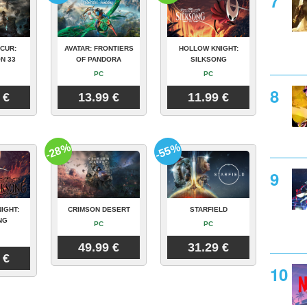
CUR:
AVATAR: FRONTIERS
HOLLOW KNIGHT:
N 33
OF PANDORA
SILKSONG
PC
PC
 €
13.99 €
11.99 €
-28%
-55%
IGHT:
CRIMSON DESERT
STARFIELD
NG
PC
PC
49.99 €
31.29 €
 €