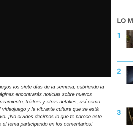
LO M
uegos los siete días de la semana, cubriendo la
páginas encontrarás noticias sobre nuevos
nzamiento, tráilers y otros detalles, así como
l videojuego y la vibrante cultura que se está
ivo. ¡No olvides decirnos lo que te parece este
e el tema participando en los comentarios!