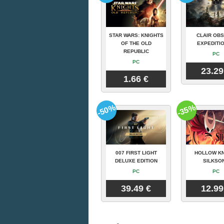
STAR WARS: KNIGHTS
CLAIR OBS
OF THE OLD
EXPEDITIO
REPUBLIC
PC
PC
23.29
1.66 €
-50%
-35%
007 FIRST LIGHT
HOLLOW KN
DELUXE EDITION
SILKSO
PC
PC
39.49 €
12.99