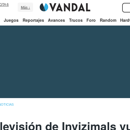
GTA 6
Más ↓
Juegos
Reportajes
Avances
Trucos
Foro
Random
Hard
NOTICIAS
levisión de Invizimals v