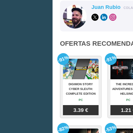
Juan Rubio
COL
OFERTAS RECOMEND
-91%
-91%
DIGIMON STORY
THE INCRE
CYBER SLEUTH:
ADVENTURES
COMPLETE EDITION
HELSING
PC
PC
3.39 €
1.21
-82%
-53%