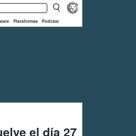
ware
Plataformas
Podcast
uelve el día 27