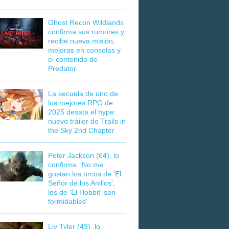
Ghost Recon Wildlands
confirma sus rumores y
recibe nueva misión,
mejoras en consolas y
el contenido de
Predator
La secuela de uno de
los mejores RPG de
2025 desata el hype:
nuevo tráiler de Trails in
the Sky 2nd Chapter
Peter Jackson (64), lo
confirma: 'No me
gustan los orcos de 'El
Señor de los Anillos',
los de 'El Hobbit' son
formidables'
Liv Tyler (49), lo