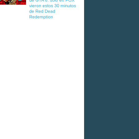
de GTA 6: solo en FOX
vieron estos 30 minutos
de Red Dead
Redemption