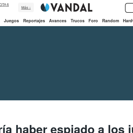
GTA 6
Más ↓
Juegos
Reportajes
Avances
Trucos
Foro
Random
Hard
ía haber espiado a los 