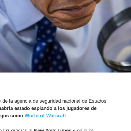
 de la agencia de seguridad nacional de Estados
habría estado espiando a los jugadores de
uegos como
World of Warcraft
.
a luz gracias al
New York Times
y en ellos