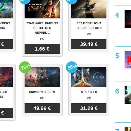
NTIERS
STAR WARS: KNIGHTS
007 FIRST LIGHT
ORA
OF THE OLD
DELUXE EDITION
REPUBLIC
PC
PC
 €
39.49 €
1.66 €
-28%
-55%
IGHT:
CRIMSON DESERT
STARFIELD
NG
PC
PC
49.99 €
31.29 €
 €