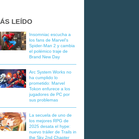
ÁS LEÍDO
Insomniac escucha a
los fans de Marvel's
Spider-Man 2 y cambia
el polémico traje de
Brand New Day
Arc System Works no
ha cumplido lo
prometido: Marvel
Tokon enfurece a los
jugadores de PC por
sus problemas
La secuela de uno de
los mejores RPG de
2025 desata el hype:
nuevo tráiler de Trails in
the Sky 2nd Chapter