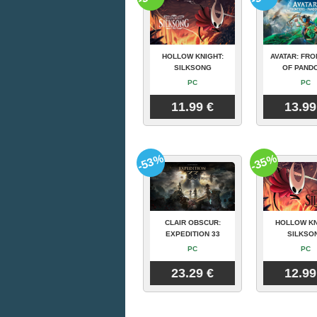
HOLLOW KNIGHT:
AVATAR: FRO
SILKSONG
OF PAND
PC
PC
11.99 €
13.99
-53%
-35%
CLAIR OBSCUR:
HOLLOW KN
EXPEDITION 33
SILKSO
PC
PC
23.29 €
12.99