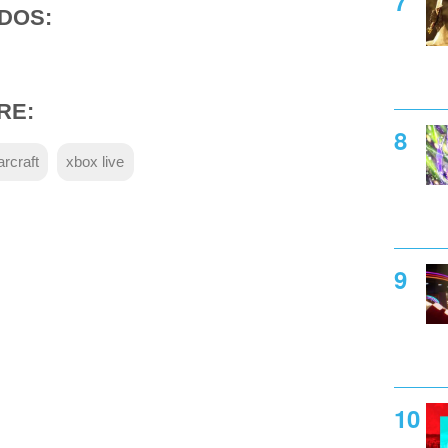
DOS:
RE:
arcraft
xbox live