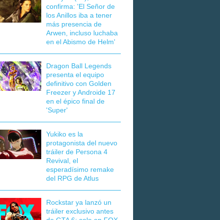
confirma: 'El Señor de
los Anillos iba a tener
más presencia de
Arwen, incluso luchaba
en el Abismo de Helm'
Dragon Ball Legends
presenta el equipo
definitivo con Golden
Freezer y Androide 17
en el épico final de
'Super'
Yukiko es la
protagonista del nuevo
tráiler de Persona 4
Revival, el
esperadísimo remake
del RPG de Atlus
Rockstar ya lanzó un
tráiler exclusivo antes