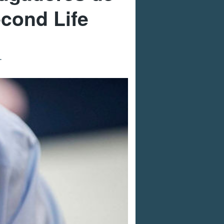
econd Life
.