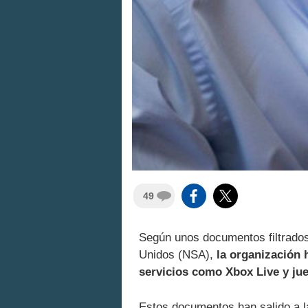
49
Según unos documentos filtrados
Unidos (NSA),
la organización 
servicios como Xbox Live y j
Estos documentos han salido a l