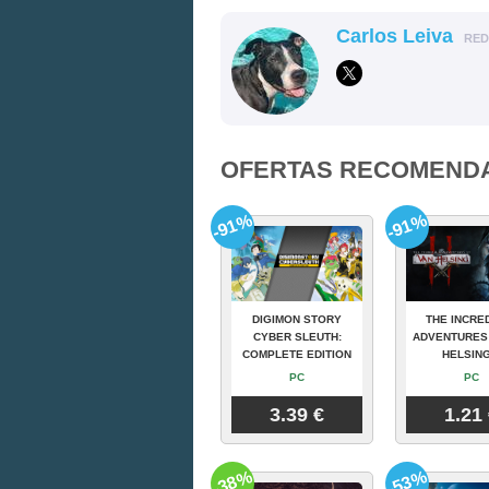
Carlos Leiva
RE
OFERTAS RECOMEND
-91%
-91%
DIGIMON STORY
THE INCRE
CYBER SLEUTH:
ADVENTURES
COMPLETE EDITION
HELSING
PC
PC
3.39 €
1.21
-38%
-53%