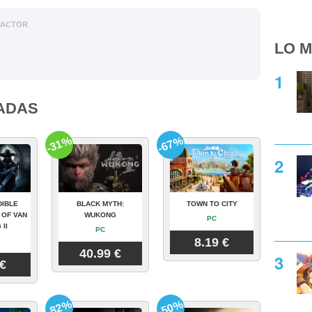
DACTOR
LO M
ADAS
-31%
-67%
DIBLE
BLACK MYTH:
TOWN TO CITY
 OF VAN
WUKONG
PC
 II
PC
8.19 €
40.99 €
 €
-82%
-50%