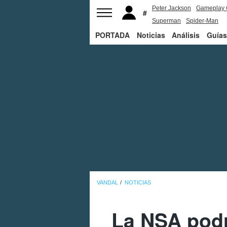
Peter Jackson
Gameplay 
Superman
Spider-Man
PORTADA
Noticias
Análisis
Guías
VANDAL
NOTICIAS
La NSA podr