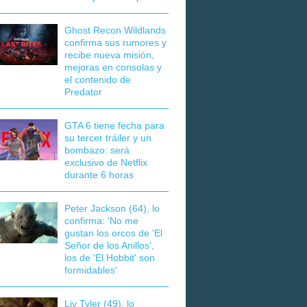
Ghost Recon Wildlands
confirma sus rumores y
recibe nueva misión,
mejoras en consolas y
el contenido de
Predator
GTA 6 tiene fecha para
su tercer tráiler y un
bombazo: será
exclusivo de Netflix
durante 6 horas
Peter Jackson (64), lo
confirma: 'No me
gustan los orcos de 'El
Señor de los Anillos',
los de 'El Hobbit' son
formidables'
Liv Tyler (49), lo