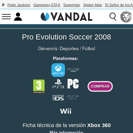
Peter Jackson
Gameplay GTA 6
Superman
Spider-Man
El Señor de los A
Pro Evolution Soccer 2008
Género/s:
Deportes
/
Fútbol
Plataformas:
COMPRAR
Ficha técnica de la versión
Xbox 360
Más información