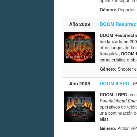
optimizar según la
Género:
Deportes 
Año 2009
DOOM Resurrect
DOOM Resurrecti
fue lanzado en 2009
otros juegos de la 
franquicia,
DOOM R
característica embl
Género:
Shooter e
Año 2009
DOOM II RPG
i
DOOM II RPG
es u
Fountainhead Ente
operativos de telé
una continuación d
ellas.
Género:
Action-R