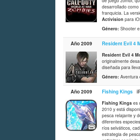
de juego zombi, qu
desarrollado como
franquicia. La vers
Activision
para iO
Género:
Shooter e
Año 2009
Resident Evil 4 M
Resident Evil 4 M
originalmente desa
diseñada para lleva
Género:
Aventura d
Año 2009
Fishing Kings
i
Fishing Kings
es 
2010 y está dispon
pesca relajante y d
diferentes especies
ríos selváticos, c
estrategia de pesca