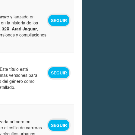
tware
y lanzado en
SEGUIR
en la historia de los
 32X
,
Atari Jaguar
,
rsiones y compilaciones.
ste título está
SEGUIR
unas versiones para
os del género como
tallado.
nzada primero en
SEGUIR
el estilo de carreras
y circuitos urbanos