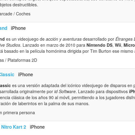
bjetos destructibles.
arcade / Coches
land
iPhone
and
es un videojuego de
acción y aventuras
desarrollado por
Étranges L
ive Studios
. Lanzado en marzo de 2010 para
Nintendo DS
,
Wii
,
Micr
stá basado en la película homónima dirigida por Tim Burton ese mismo 
as / Plataformas 2D
Classic
iPhone
lassic
es una versión adaptada del icónico videojuego de disparos en
sarrollada originalmente por
id Software
. Lanzado para dispositivos
iP
iencia clásica de los años 90 al móvil, permitiendo a los jugadores disfr
oración de laberintos en la palma de sus manos.
n primera persona
Nitro Kart 2
iPhone