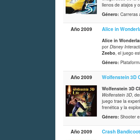
llenos de atajos y o
Género:
Carreras 
Año 2009
Alice in Wonder
Alice in Wonderl
por
Disney Interact
Zeebo
, el juego e
Género:
Plataform
Año 2009
Wolfenstein 3D 
Wolfenstein 3D C
Wolfenstein 3D
, de
juego trae la exper
frenética y la expl
Género:
Shooter e
Año 2009
Crash Bandicoot 