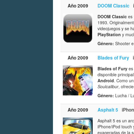
Año 2009
DOOM Classic
DOOM Classic
es 
1993. Originalmen
videojuegos y se h
PlayStation
y much
Género:
Shooter e
Año 2009
Blades of Fury
Blades of Fury
es 
disponible princip
Android
. Como un
Soulcalibur
, ofreci
Género:
Lucha / L
Año 2009
Asphalt 5
iPho
Asphalt 5 es un ar
iPhone/iPod touch 
exageradas de la se