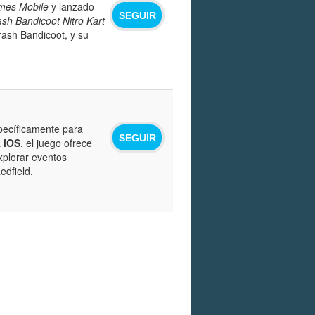
mes Mobile
y lanzado
SEGUIR
sh Bandicoot Nitro Kart
rash Bandicoot, y su
specíficamente para
SEGUIR
a
iOS
, el juego ofrece
xplorar eventos
edfield.