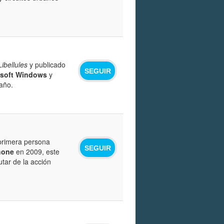
ibellules
y publicado
SEGUIR
osoft Windows
y
año.
 primera persona
SEGUIR
hone
en 2009, este
utar de la acción