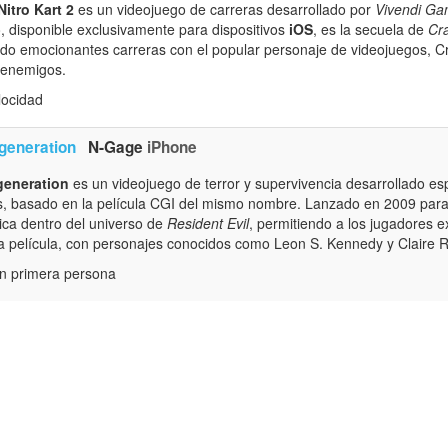
itro Kart 2
es un videojuego de carreras desarrollado por
Vivendi Ga
o, disponible exclusivamente para dispositivos
iOS
, es la secuela de
Cra
ndo emocionantes carreras con el popular personaje de videojuegos, C
 enemigos.
locidad
generation
N-Gage
iPhone
generation
es un videojuego de terror y supervivencia desarrollado e
es, basado en la película CGI del mismo nombre. Lanzado en 2009 par
ica dentro del universo de
Resident Evil
, permitiendo a los jugadores e
 la película, con personajes conocidos como Leon S. Kennedy y Claire R
n primera persona