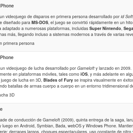
iPhone
un videojuego de disparos en primera persona desarrollado por
id Sof
te diseñado para
MS-DOS
, el juego se convirtió rápidamente en un hito 
a adaptado a numerosas plataformas, incluidas
Super Nintendo
,
Sega
as más, llegando incluso a sistemas modernos a través de varias reve
n primera persona
iPhone
un videojuego de lucha desarrollado por
Gameloft
y lanzado en 2009. E
almente en plataformas móviles, tales como
iOS
, y más adelante en alg
 juego de lucha en 3D,
Blades of Fury
se inspira visualmente en éxit
endo batallas de armas cuerpo a cuerpo en un entorno tridimensional de
ucha 3D
ne
cade de conducción de Gameloft (2009), quinta entrega de la saga, la
y luego en Android, Symbian, Bada, webOS y Windows Phone. Mantiene 
rie: derrapes largos, choques espectaculares, uso constante de nitro 