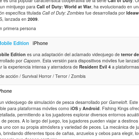
e es una popular característica cooperativa de la serie
Call of Duty
. O
 un minijuego para
Call of Duty: World at War
, ha evolucionado en una
ión específica titulada
Call of Duty: Zombies
fue desarrollada por
Ideaw
S, lanzada en
2009
.
n primera persona
obile Edition
iPhone
obile Edition
es una adaptación del aclamado videojuego de
terror d
rrollado por
Capcom
. Esta versión para dispositivos móviles fue lanza
r la experiencia intensa y aterradora de
Resident Evil 4
a plataformas 
e acción / Survival Horror / Terror / Zombis
Phone
un videojuego de simulación de pesca desarrollado por
Gameloft
. Este
ible para plataformas móviles como
iOS
y
Android
. Fishing Kings ofr
etallada, permitiendo a los jugadores explorar diversos entornos acuát
 de peces. A lo largo del juego, los jugadores pueden viajar a destinos 
ada uno con su propia atmósfera y variedad de peces. La mecánica de ju
, brindando diferentes tipos de cañas, anzuelos y cebos para elegir, l