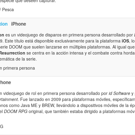
 especie que deseen capturar.
/ Pesca
ion
iPhone
on
es un videojuego de disparos en primera persona desarrollado por
. Este título está disponible exclusivamente para la plataforma
iOS
, l
serie DOOM que suelen lanzarse en múltiples plataformas. Al igual que
esurrection
se centra en la acción intensa y el combate contra hor
emática de la serie.
n primera persona
Phone
n videojuego de rol en primera persona desarrollado por
id Software
y 
rtainment
. Fue lanzado en 2009 para plataformas móviles, específica
fonos como Java ME y BREW, llevándolo a dispositivos móviles de la ép
el
DOOM RPG
original, que también estaba dirigido a plataformas mó
PG