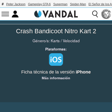
Peter Jackson
Gameplay GTA 6
Superman
Spider-Man
El Señor de los A
Crash Bandicoot Nitro Kart 2
Género/s:
Karts
/
Velocidad
Plataformas:
Ficha técnica de la versión
iPhone
Más información