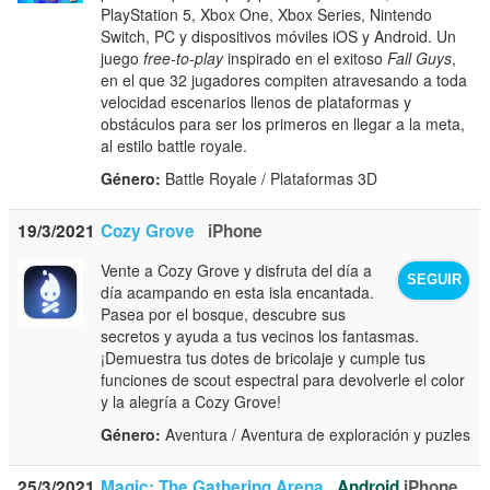
PlayStation 5, Xbox One, Xbox Series, Nintendo
Switch, PC y dispositivos móviles iOS y Android. Un
juego
free-to-play
inspirado en el exitoso
Fall Guys
,
en el que 32 jugadores compiten atravesando a toda
velocidad escenarios llenos de plataformas y
obstáculos para ser los primeros en llegar a la meta,
al estilo battle royale.
Género:
Battle Royale / Plataformas 3D
19/3/2021
Cozy Grove
iPhone
Vente a Cozy Grove y disfruta del día a
SEGUIR
día acampando en esta isla encantada.
Pasea por el bosque, descubre sus
secretos y ayuda a tus vecinos los fantasmas.
¡Demuestra tus dotes de bricolaje y cumple tus
funciones de scout espectral para devolverle el color
y la alegría a Cozy Grove!
Género:
Aventura / Aventura de exploración y puzles
25/3/2021
Magic: The Gathering Arena
Android
iPhone