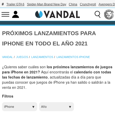
Trailer GTA 6
Spider-Man Brand New Day
China
Crunchyroll
Avengers 
PRÓXIMOS LANZAMIENTOS PARA
IPHONE EN TODO EL AÑO 2021
VANDAL
JUEGOS
LANZAMIENTOS
LANZAMIENTOS IPHONE
¿Quieres saber cuáles son
los próximos lanzamientos de juegos
para iPhone en 2021?
Aquí encontrarás el
calendario con todas
las fechas de lanzamiento
, actualizadas día a día para que
puedas conocer que juegos de iPhone ya han salido o saldrán a la
venta en 2021.
Filtros
iPhone
Año