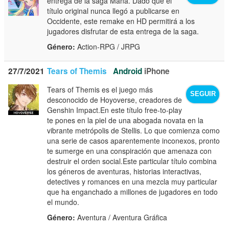
entrega de la saga Mana. Dado que el
título original nunca llegó a publicarse en
Occidente, este remake en HD permitirá a los
jugadores disfrutar de esta entrega de la saga.
Género:
Action-RPG / JRPG
27/7/2021
Tears of Themis
Android
iPhone
Tears of Themis es el juego más
SEGUIR
desconocido de Hoyoverse, creadores de
Genshin Impact.En este título free-to-play
te pones en la piel de una abogada novata en la
vibrante metrópolis de Stellis. Lo que comienza como
una serie de casos aparentemente inconexos, pronto
te sumerge en una conspiración que amenaza con
destruir el orden social.Este particular título combina
los géneros de aventuras, historias interactivas,
detectives y romances en una mezcla muy particular
que ha enganchado a millones de jugadores en todo
el mundo.
Género:
Aventura / Aventura Gráfica