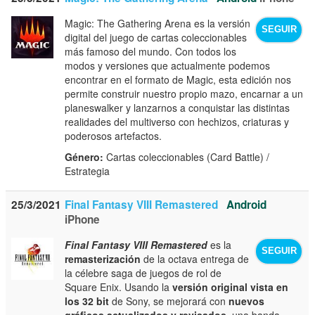
Magic: The Gathering Arena es la versión
SEGUIR
digital del juego de cartas coleccionables
más famoso del mundo. Con todos los
modos y versiones que actualmente podemos
encontrar en el formato de Magic, esta edición nos
permite construir nuestro propio mazo, encarnar a un
planeswalker y lanzarnos a conquistar las distintas
realidades del multiverso con hechizos, criaturas y
poderosos artefactos.
Género:
Cartas coleccionables (Card Battle) /
Estrategia
25/3/2021
Final Fantasy VIII Remastered
Android
iPhone
Final Fantasy VIII Remastered
es la
SEGUIR
remasterización
de la octava entrega de
la célebre saga de juegos de rol de
Square Enix. Usando la
versión original vista en
los 32 bit
de Sony, se mejorará con
nuevos
gráficos actualizados y revisados
, una banda