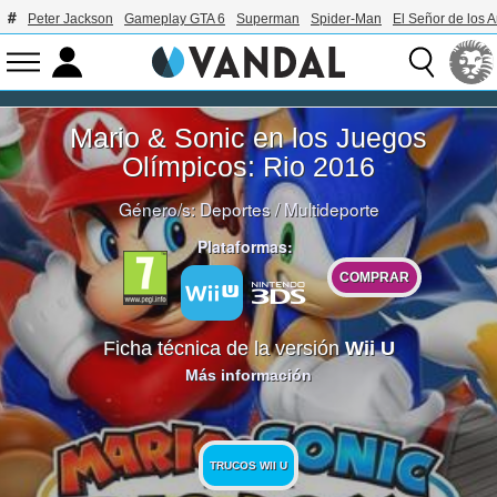
Peter Jackson
Gameplay GTA 6
Superman
Spider-Man
El Señor de los A
Mario & Sonic en los Juegos
Olímpicos: Rio 2016
Género/s:
Deportes
/
Multideporte
Plataformas:
COMPRAR
Ficha técnica de la versión
Wii U
Más información
TRUCOS WII U