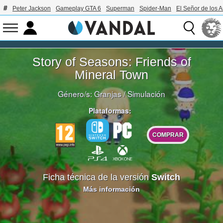
Peter Jackson
Gameplay GTA 6
Superman
Spider-Man
El Señor de los A
Story of Seasons: Friends of
Mineral Town
Género/s:
Granjas
/
Simulación
Plataformas:
COMPRAR
Ficha técnica de la versión
Switch
Más información