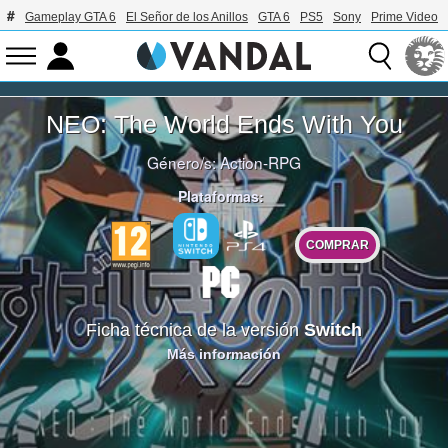
Gameplay GTA 6
El Señor de los Anillos
GTA 6
PS5
Sony
Prime Video
NEO: The World Ends With You
Género/s:
Action-RPG
Plataformas:
COMPRAR
Ficha técnica de la versión
Switch
Más información