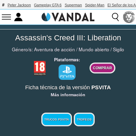
Peter Jackson
Gameplay GTA 6
Superman
Spider-Man
El Señor de los A
Assassin's Creed III: Liberation
Género/s:
Aventura de acción
/
Mundo abierto
/
Sigilo
Plataformas:
COMPRAR
Ficha técnica de la versión
PSVITA
Más información
TRUCOS PSVITA
TROFEOS