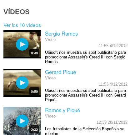
VÍDEOS
Ver los 10 vídeos
Sergio Ramos
Vídeo
11:55 4/12/2012
Ubisoft nos muestra su spot publicitario para
0:48
promocionar Assassin's Creed III con Sergio
Ramos.
Gerard Piqué
Vídeo
11:53 4/12/2012
Ubisoft nos muestra su spot publicitario para
0:50
promocionar Assassin's Creed III con Gerard
Piqué.
Ramos y Piqué
Vídeo
12:39 28/11/2012
Los futbolistas de la Selección Española se
2:32
rebelan.