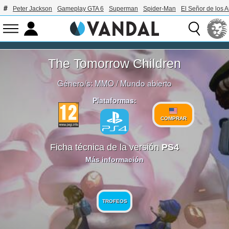
Peter Jackson
Gameplay GTA 6
Superman
Spider-Man
El Señor de los A
The Tomorrow Children
Género/s:
MMO
/
Mundo abierto
Plataformas:
COMPRAR
Ficha técnica de la versión
PS4
Más información
TROFEOS