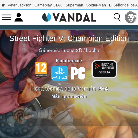
Peter Jackson
Gameplay GTA 6
Superman
Spider-Man
El Señor de los A
Street Fighter V: Champion Edition
Género/s:
Lucha 2D
/
Lucha
Plataformas:
OFERTA
Ficha técnica de la versión
PS4
Más información