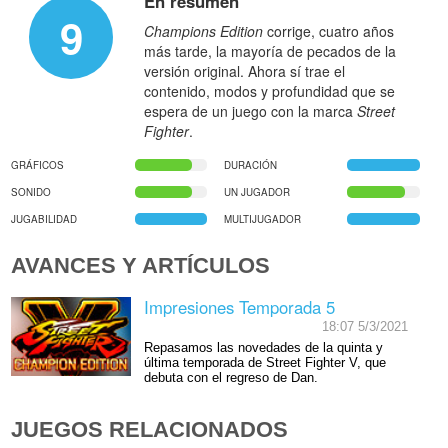
En resumen
9
Champions Edition
corrige, cuatro años
más tarde, la mayoría de pecados de la
versión original. Ahora sí trae el
contenido, modos y profundidad que se
espera de un juego con la marca
Street
Fighter
.
GRÁFICOS
DURACIÓN
SONIDO
UN JUGADOR
JUGABILIDAD
MULTIJUGADOR
AVANCES Y ARTÍCULOS
Impresiones Temporada 5
18:07 5/3/2021
Repasamos las novedades de la quinta y
última temporada de Street Fighter V, que
debuta con el regreso de Dan.
JUEGOS RELACIONADOS