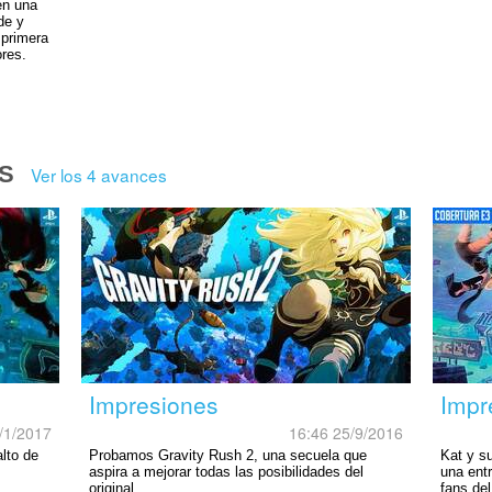
en una
de y
 primera
ores.
S
Ver los 4 avances
Impresiones
Impr
/1/2017
16:46 25/9/2016
lto de
Probamos Gravity Rush 2, una secuela que
Kat y s
aspira a mejorar todas las posibilidades del
una ent
original.
fans del