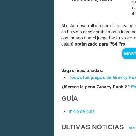
ci
re
el
Al estar desarrollado para la nueva ge
se ha visto considerablemente increme
confirmado que el juego hará uso de l
estará
optimizado para PS4 Pro
.
MOST
Sagas relacionadas:
Todos los juegos de Gravity Ru
¿Merece la pena Gravity Rush 2?
Es
GUÍA
Inicio de guía
ÚLTIMAS NOTICIAS
Ver