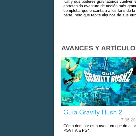
Kat y sus poderes gravitatorios vuelven 
entretenida aventura de acción más gran
completa, que encantará a los fans de la
parte, pero que repite algunos de sus err
AVANCES Y ARTÍCULO
Guía Gravity Rush 2
17:05 20
Cómo dominar esta aventura que da el sa
PSVITA a PS4.