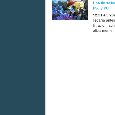
Una filtraci
PS5 y PC
12:31 4/3/20
llegaría ante
filtración, a
oficialmente.