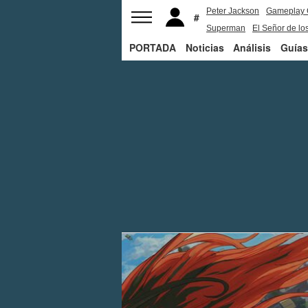
Peter Jackson
Gameplay 
Superman
El Señor de los
PORTADA
Noticias
Análisis
Guías