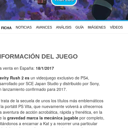
NOTICIAS
AVANCES
ANÁLISIS
GUÍA
IMÁGENES
VÍDEOS
FICHA
NFORMACIÓN DEL JUEGO
la venta en España:
18/1/2017
avity Rush 2 es
un videojuego exclusivo de PS4,
sarrollado por SCE Japan Studio y distribuido por Sony,
n lanzamiento confirmado para 2017.
 trata de la secuela de unos los títulos más emblemáticos
 la portátil PS Vita, que nuevamente volverá a ofrecernos
a aventura de acción acrobática, rápida y frenética, en la
e la
gravedad marca la mecánica jugable
por completo,
vitándonos a encarnar a Kat y a recorrer una particular