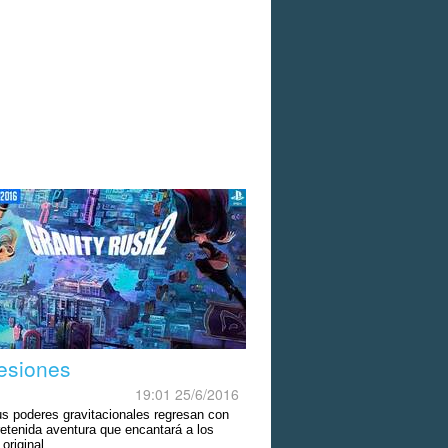
esiones
19:01 25/6/2016
us poderes gravitacionales regresan con
retenida aventura que encantará a los
 original.