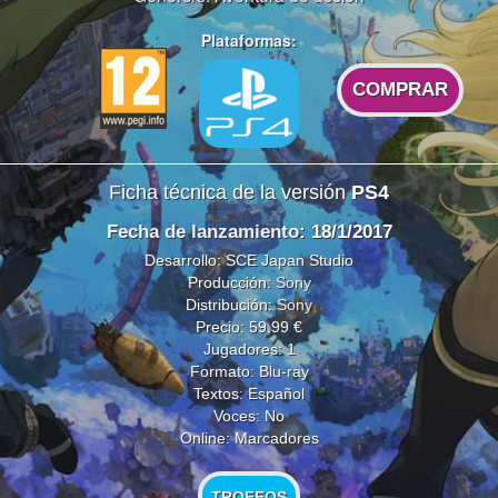
Plataformas:
COMPRAR
Ficha técnica de la versión
PS4
Fecha de lanzamiento
: 18/1/2017
Desarrollo: SCE Japan Studio
Producción:
Sony
Distribución:
Sony
Precio: 59,99 €
Jugadores: 1
Formato: Blu-ray
Textos: Español
Voces: No
Online: Marcadores
TROFEOS