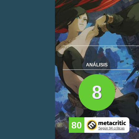
ANÁLISIS
8
80
Según 94 críticas