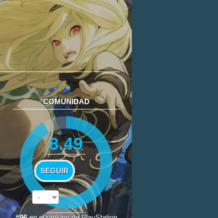
COMUNIDAD
8.49
SEGUIR
#96
en el
ranking de PlayStation