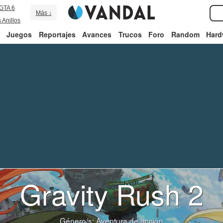
GTA 6
Más ↓
 Anillos
Juegos
Reportajes
Avances
Trucos
Foro
Random
Hard
Gravity Rush 2
Género/s:
Aventura de acción