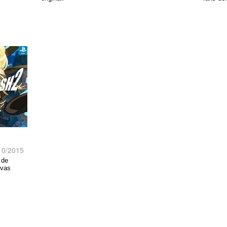
10/2015
 de
evas