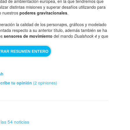
udad de ambientación europea, en la que tendremos que
alizar distintas misiones y superar desafíos utilizando para
lo nuestros
poderes gravitacionales
.
neración la calidad de los personajes, gráficos y modelado
ntada respecto a su anterior título, además también se ha
os
sensores de movimiento
del mando
Dualshock 4
y que
RAR RESUMEN ENTERO
sh
cribe tu opinión
(2 opiniones)
 las 54 noticias