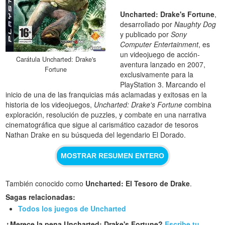
Uncharted: Drake's Fortune
,
desarrollado por
Naughty Dog
y publicado por
Sony
Computer Entertainment
, es
un videojuego de acción-
Carátula Uncharted: Drake's
aventura lanzado en 2007,
Fortune
exclusivamente para la
PlayStation 3. Marcando el
inicio de una de las franquicias más aclamadas y exitosas en la
historia de los videojuegos,
Uncharted: Drake's Fortune
combina
exploración, resolución de puzzles, y combate en una narrativa
cinematográfica que sigue al carismático cazador de tesoros
Nathan Drake en su búsqueda del legendario El Dorado.
MOSTRAR RESUMEN ENTERO
También conocido como
Uncharted: El Tesoro de Drake
.
Sagas relacionadas:
Todos los juegos de Uncharted
¿Merece la pena Uncharted: Drake's Fortune?
Escribe tu