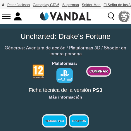
Peter Jackson
Gameplay GTA 6
Superman
Spider-Man
El Señor de los A
Uncharted: Drake's Fortune
Género/s:
Aventura de acción
/
Plataformas 3D
/
Shooter en
tercera persona
Plataformas:
COMPRAR
Ficha técnica de la versión
PS3
Más información
TRUCOS PS3
TROFEOS