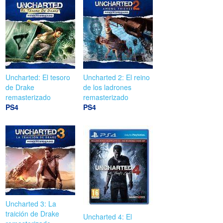
Uncharted: El tesoro
Uncharted 2: El reino
de Drake
de los ladrones
remasterizado
remasterizado
PS4
PS4
Uncharted 3: La
traición de Drake
Uncharted 4: El