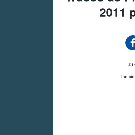
2011 
2 t
Tambié