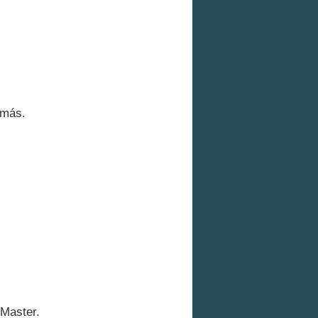
 más.
 Master.