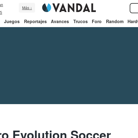
an
Más ↓
5
Juegos
Reportajes
Avances
Trucos
Foro
Random
Hard
ro Evolution Soccer