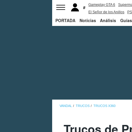
Gameplay GTA 6
Superm
El Señor de los Anillos
PS
PORTADA
Noticias
Análisis
Guías
VANDAL
TRUCOS
TRUCOS X360
Trucos de P