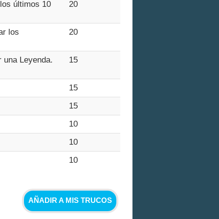
 los últimos 10
20
ar los
20
er una Leyenda.
15
15
15
10
10
10
AÑADIR A MIS TRUCOS