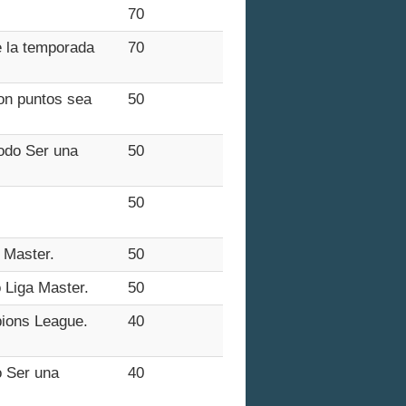
70
e la temporada
70
con puntos sea
50
odo Ser una
50
50
 Master.
50
o Liga Master.
50
pions League.
40
o Ser una
40