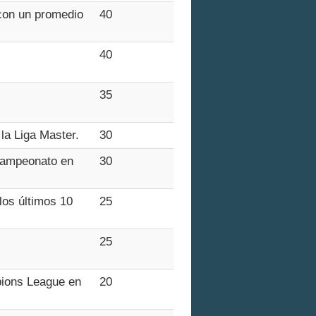
 con un promedio
40
40
35
a Liga Master.
30
 campeonato en
30
los últimos 10
25
25
mpions League en
20