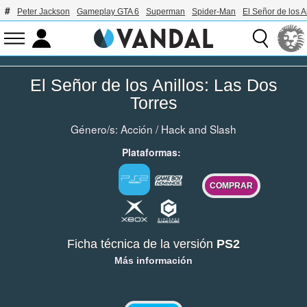
Peter Jackson
Gameplay GTA 6
Superman
Spider-Man
El Señor de los A
El Señor de los Anillos: Las Dos
Torres
Género/s:
Acción
/
Hack and Slash
Plataformas:
COMPRAR
Ficha técnica de la versión
PS2
Más información