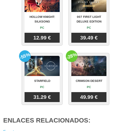
HOLLOW KNIGHT:
007 FIRST LIGHT
SILKSONG
DELUXE EDITION
PC
PC
12.99 €
39.49 €
-55%
-28%
STARFIELD
CRIMSON DESERT
PC
PC
31.29 €
49.99 €
ENLACES RELACIONADOS: