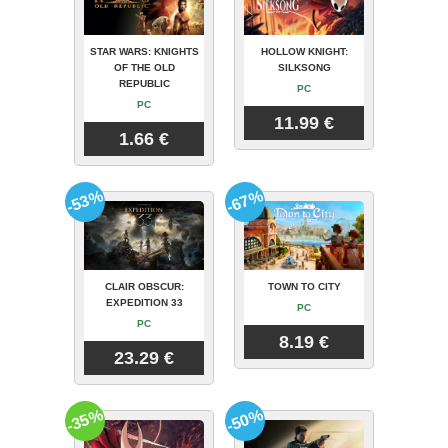
STAR WARS: KNIGHTS
HOLLOW KNIGHT:
OF THE OLD
SILKSONG
REPUBLIC
PC
PC
11.99 €
1.66 €
-53%
-67%
CLAIR OBSCUR:
TOWN TO CITY
EXPEDITION 33
PC
PC
8.19 €
23.29 €
-35%
-50%