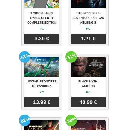
DIGIMON STORY
THE INCREDIBLE
CYBER SLEUTH:
ADVENTURES OF VAN
COMPLETE EDITION
HELSING II
PC
PC
3.39 €
1.21 €
-53%
-31%
AVATAR: FRONTIERS
BLACK MYTH:
OF PANDORA
WUKONG
PC
PC
13.99 €
40.99 €
-82%
-38%