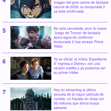
imagen del gran anime de fantasía
oscura de 2026: su temporada 2
ya está confirmada
No está cancelada, pero la nueva
'Juego de Tronos' de fantasía
épica sigue sin confirmar
temporada 2 tras arrasar Prime
Video
Ya es oficial: la mítica 'Expediente
X' regresa a Disney+ con una
versión inédita y ya podemos ver
su primer tráiler
Hoy en streaming la última
secuela de la mayor película de
zombis: un fracaso en cines con
56 millones que ahora busca
salvarse