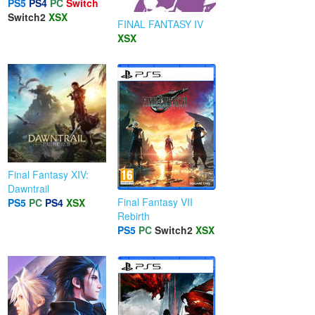
PS5
PS4
PC
Switch
Switch2
XSX
FINAL FANTASY IV
XSX
Final Fantasy XIV:
Dawntrail
Final Fantasy VII
PS5
PC
PS4
XSX
Rebirth
PS5
PC
Switch2
XSX