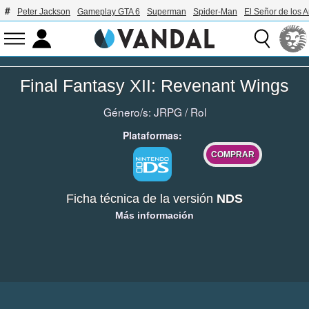
Peter Jackson
Gameplay GTA 6
Superman
Spider-Man
El Señor de los A
Final Fantasy XII: Revenant Wings
Género/s:
JRPG
/
Rol
Plataformas:
COMPRAR
Ficha técnica de la versión
NDS
Más información