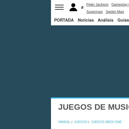
Peter Jackson
Gameplay 
Superman
Spider-Man
PORTADA
Noticias
Análisis
Guías
JUEGOS DE MUSI
VANDAL
JUEGOS
JUEGOS XBOX ONE