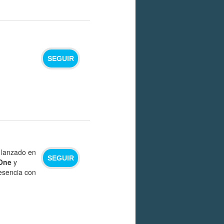
SEGUIR
 lanzado en
SEGUIR
One
y
 esencia con