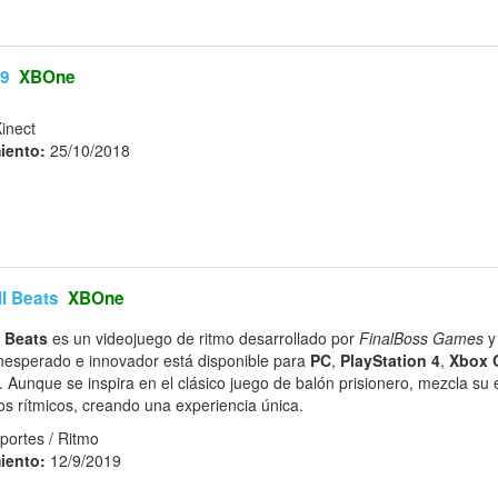
19
XBOne
Kinect
iento:
25/10/2018
l Beats
XBOne
 Beats
es un videojuego de ritmo desarrollado por
FinalBoss Games
y
 inesperado e innovador está disponible para
PC
,
PlayStation 4
,
Xbox 
. Aunque se inspira en el clásico juego de balón prisionero, mezcla su
os rítmicos, creando una experiencia única.
portes / Ritmo
iento:
12/9/2019