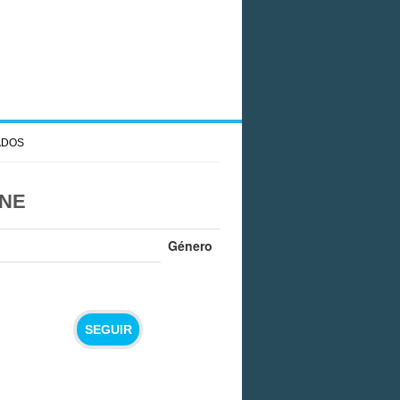
ADOS
ONE
Género
SEGUIR