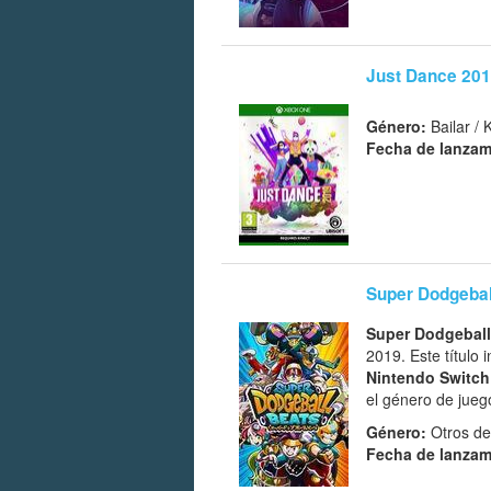
Just Dance 20
Género:
Bailar / 
Fecha de lanzam
Super Dodgebal
Super Dodgeball
2019. Este título
Nintendo Switch
el género de jueg
Género:
Otros de
Fecha de lanzam