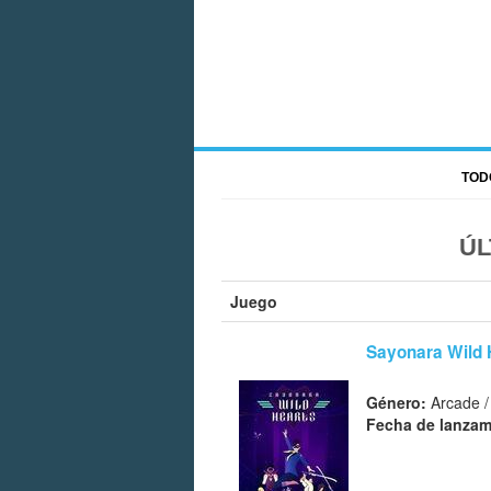
TOD
ÚL
Juego
Sayonara Wild 
Género:
Arcade /
Fecha de lanzam