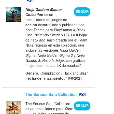
PS4
Ninja Gaiden: Master
SEGUIR
Collection
es un
recopilatorio de juegos de
acción
desarrollado y publicado por
Koei Tecmo para PlayStation 4, Xbox
One, Nintendo Switch y PC. La trilogía
de
hack and slash
creada por el Team
Ninja regresa en esta colección, que
incluye las versiones
Ninja Gaiden
Sigma, Ninja Gaiden Sigma 2
y
Ninja
Gaiden 3: Razor's Edge
, con gráficos
mejorados hasta a 4K de resolución.
Género:
Compilacion / Hack and Slash
Fecha de lanzamiento:
10/6/2021
The Serious Sam Collection
PS4
The Serious Sam Collection
SEGUIR
es un recopilatorio para Xbox
360 de todos los juegos de