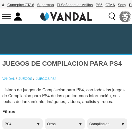
Gameplay GTA 6
Superman
El Señor de los Anillos
PS5
GTA 6
Sony
P
JUEGOS DE COMPILACION PARA PS4
VANDAL
JUEGOS
JUEGOS PS4
Listado de juegos de Compilacion para PS4, con todos los juegos
de Compilacion para PS4 de los que tenemos información, sus
fechas de lanzamiento, imágenes, vídeos, análisis y trucos.
Filtros
PS4
Otros
Compilacion