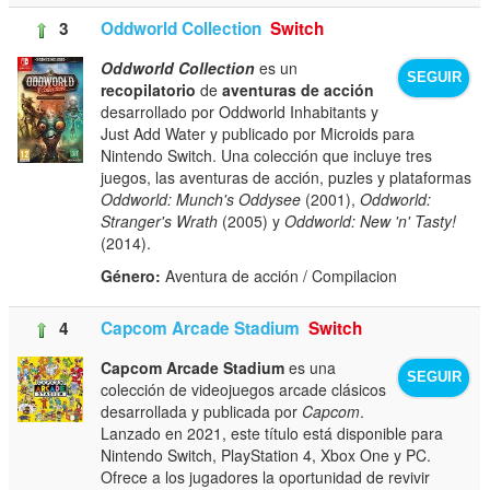
3
Oddworld Collection
Switch
Oddworld Collection
es un
SEGUIR
recopilatorio
de
aventuras de acción
desarrollado por Oddworld Inhabitants y
Just Add Water y publicado por Microids para
Nintendo Switch. Una colección que incluye tres
juegos, las aventuras de acción, puzles y plataformas
Oddworld: Munch's Oddysee
(2001),
Oddworld:
Stranger's Wrath
(2005) y
Oddworld: New 'n' Tasty!
(2014).
Género:
Aventura de acción / Compilacion
4
Capcom Arcade Stadium
Switch
Capcom Arcade Stadium
es una
SEGUIR
colección de videojuegos arcade clásicos
desarrollada y publicada por
Capcom
.
Lanzado en 2021, este título está disponible para
Nintendo Switch, PlayStation 4, Xbox One y PC.
Ofrece a los jugadores la oportunidad de revivir