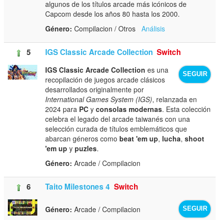
algunos de los títulos arcade más icónicos de
Capcom desde los años 80 hasta los 2000.
Género:
Compilacion / Otros
Análisis
5
IGS Classic Arcade Collection
Switch
IGS Classic Arcade Collection
es una
SEGUIR
recopilación de juegos arcade clásicos
desarrollados originalmente por
International Games System (IGS)
, relanzada en
2024 para
PC
y
consolas modernas
. Esta colección
celebra el legado del arcade taiwanés con una
selección curada de títulos emblemáticos que
abarcan géneros como
beat 'em up
,
lucha
,
shoot
'em up
y
puzles
.
Género:
Arcade / Compilacion
6
Taito Milestones 4
Switch
Género:
Arcade / Compilacion
SEGUIR