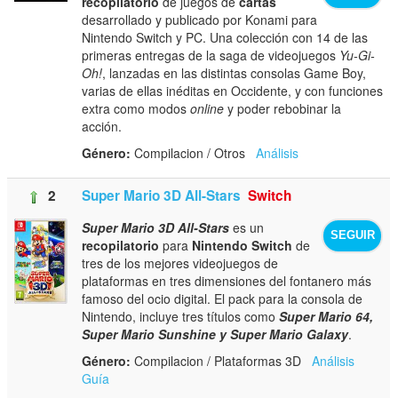
recopilatorio
de juegos de
cartas
desarrollado y publicado por Konami para
Nintendo Switch y PC. Una colección con 14 de las
primeras entregas de la saga de videojuegos
Yu-Gi-
Oh!
, lanzadas en las distintas consolas Game Boy,
varias de ellas inéditas en Occidente, y con funciones
extra como modos
online
y poder rebobinar la
acción.
Género:
Compilacion / Otros
Análisis
2
Super Mario 3D All-Stars
Switch
Super Mario 3D All-Stars
es un
SEGUIR
recopilatorio
para
Nintendo Switch
de
tres de los mejores videojuegos de
plataformas en tres dimensiones del fontanero más
famoso del ocio digital. El pack para la consola de
Nintendo, incluye tres títulos como
Super Mario 64,
Super Mario Sunshine y Super Mario Galaxy
.
Género:
Compilacion / Plataformas 3D
Análisis
Guía