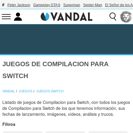
Peter Jackson
Gameplay GTA 6
Superman
Spider-Man
El Señor de los A
JUEGOS DE COMPILACION PARA
SWITCH
VANDAL
JUEGOS
JUEGOS SWITCH
Listado de juegos de Compilacion para Switch, con todos los juegos
de Compilacion para Switch de los que tenemos información, sus
fechas de lanzamiento, imágenes, vídeos, análisis y trucos.
Filtros