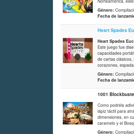
Norteamérica, este 
Género:
Compilaci
Fecha de lanzami
Heart Spades E
Heart Spades Euc
Este juego fue dis
capacidades portát
de cartas clásicos,
corazones, espada
Género:
Compilaci
Fecha de lanzami
1001 Blockbust
Como podréis adivin
lápiz táctil para a
dimensiones, en cu
caramelo y el Bosq
Género:
Compilaci