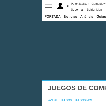
Peter Jackson
Gameplay 
Superman
Spider-Man
PORTADA
Noticias
Análisis
Guías
JUEGOS DE COMP
VANDAL
JUEGOS
JUEGOS NDS