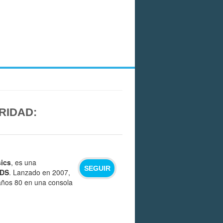
RIDAD:
ics
, es una
SEGUIR
 DS
. Lanzado en 2007,
s años 80 en una consola