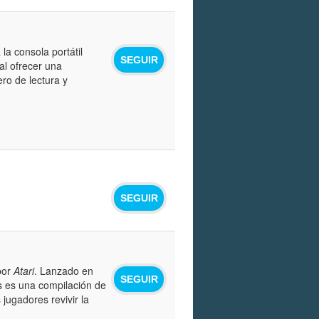
la consola portátil
SEGUIR
al ofrecer una
ro de lectura y
SEGUIR
por
Atari
. Lanzado en
SEGUIR
cs es una compilación de
jugadores revivir la