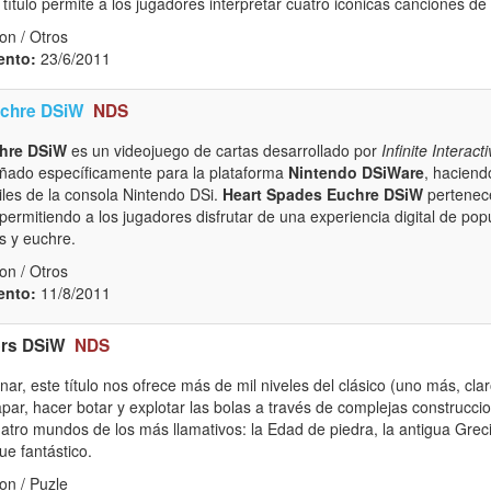
título permite a los jugadores interpretar cuatro icónicas canciones d
on / Otros
ento:
23/6/2011
uchre DSiW
NDS
hre DSiW
es un videojuego de cartas desarrollado por
Infinite Interact
eñado específicamente para la plataforma
Nintendo DSiWare
, haciend
iles de la consola Nintendo DSi.
Heart Spades Euchre DSiW
pertenece
 permitiendo a los jugadores disfrutar de una experiencia digital de po
s y euchre.
on / Otros
ento:
11/8/2011
ers DSiW
NDS
ar, este título nos ofrece más de mil niveles del clásico (uno más, cla
trapar, hacer botar y explotar las bolas a través de complejas construcci
atro mundos de los más llamativos: la Edad de piedra, la antigua Grec
ue fantástico.
on / Puzle