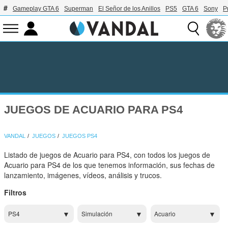
Gameplay GTA 6
Superman
El Señor de los Anillos
PS5
GTA 6
Sony
P
JUEGOS DE ACUARIO PARA PS4
VANDAL
JUEGOS
JUEGOS PS4
Listado de juegos de Acuario para PS4, con todos los juegos de
Acuario para PS4 de los que tenemos información, sus fechas de
lanzamiento, imágenes, vídeos, análisis y trucos.
Filtros
PS4
Simulación
Acuario