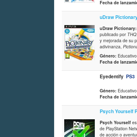
Fecha de lanzami
uDraw Pictionary
uDraw Pictionary:
publicado por
THQ
y mejorada de su p
adivinanza,
Piction
Género:
Educativo 
Fecha de lanzami
Eyedentify
PS3
Género:
Educativo 
Fecha de lanzami
Psych Yourself 
Psych Yourself
es
de PlayStation Net
de acción o aventur