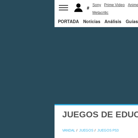
Sony
Prime Video
Anim
Metacritic
PORTADA
Noticias
Análisis
Guías
JUEGOS DE EDUC
VANDAL
JUEGOS
JUEGOS PS3