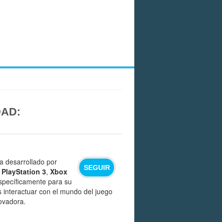
DAD:
a desarrollado por
SEGUIR
s
PlayStation 3
,
Xbox
specíficamente para su
es interactuar con el mundo del juego
novadora.