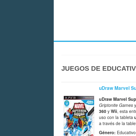
JUEGOS DE EDUCATIV
uDraw Marvel S
uDraw Marvel Su
Griptonite Games
y
360
y
Wii
, esta en
uso con la tableta
a través de la tabl
Género:
Educativo 