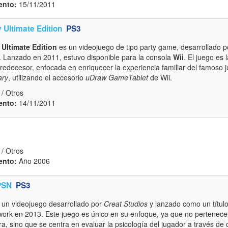
ento:
15/11/2011
 Ultimate Edition
PS3
 Ultimate Edition
es un videojuego de tipo party game, desarrollado 
. Lanzado en 2011, estuvo disponible para la consola
Wii
. El juego es
redecesor, enfocada en enriquecer la experiencia familiar del famoso j
ary
, utilizando el accesorio
uDraw GameTablet
de Wii.
/ Otros
ento:
14/11/2011
/ Otros
ento:
Año 2006
PSN
PS3
 un videojuego desarrollado por
Creat Studios
y lanzado como un título
work en 2013. Este juego es único en su enfoque, ya que no pertenece 
a, sino que se centra en evaluar la psicología del jugador a través de