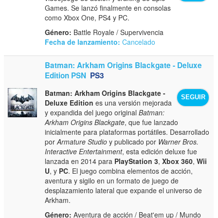
Games. Se lanzó finalmente en consolas
como Xbox One, PS4 y PC.
Género:
Battle Royale / Supervivencia
Fecha de lanzamiento:
Cancelado
Batman: Arkham Origins Blackgate - Deluxe
Edition PSN
PS3
Batman: Arkham Origins Blackgate -
SEGUIR
Deluxe Edition
es una versión mejorada
y expandida del juego original
Batman:
Arkham Origins Blackgate
, que fue lanzado
inicialmente para plataformas portátiles. Desarrollado
por
Armature Studio
y publicado por
Warner Bros.
Interactive Entertainment
, esta edición deluxe fue
lanzada en 2014 para
PlayStation 3
,
Xbox 360
,
Wii
U
, y
PC
. El juego combina elementos de acción,
aventura y sigilo en un formato de juego de
desplazamiento lateral que expande el universo de
Arkham.
Género:
Aventura de acción / Beat'em up / Mundo