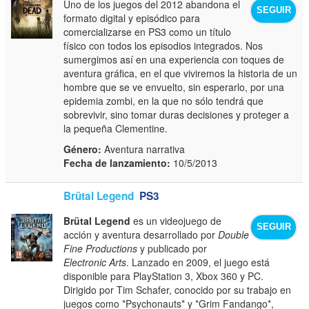
Uno de los juegos del 2012 abandona el
SEGUIR
formato digital y episódico para
comercializarse en PS3 como un título
físico con todos los episodios integrados. Nos
sumergimos así en una experiencia con toques de
aventura gráfica, en el que viviremos la historia de un
hombre que se ve envuelto, sin esperarlo, por una
epidemia zombi, en la que no sólo tendrá que
sobrevivir, sino tomar duras decisiones y proteger a
la pequeña Clementine.
Género:
Aventura narrativa
Fecha de lanzamiento:
10/5/2013
Brütal Legend
PS3
Brütal Legend
es un videojuego de
SEGUIR
acción y aventura desarrollado por
Double
Fine Productions
y publicado por
Electronic Arts
. Lanzado en 2009, el juego está
disponible para PlayStation 3, Xbox 360 y PC.
Dirigido por Tim Schafer, conocido por su trabajo en
juegos como *Psychonauts* y *Grim Fandango*,