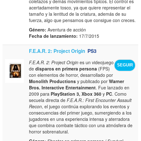
coletazos y demás movimientos típicos. El control es
acertadamente tosco, ya que quiere representar el
tamaño y la lentitud de la criatura, además de su
fuerza, algo que pensamos que consigue con creces.
Género:
Aventura de acción
Fecha de lanzamiento:
17/7/2015
F.E.A.R. 2: Project Origin
PS3
F.E.A.R. 2: Project Origin
es un videojuego
SEGUIR
de
disparos en primera persona
(FPS)
con elementos de horror, desarrollado por
Monolith Productions
y publicado por
Warner
Bros. Interactive Entertainment
. Fue lanzado en
2009 para
PlayStation 3, Xbox 360
y
PC
. Como
secuela directa de
F.E.A.R.: First Encounter Assault
Recon
, el juego continúa explorando los eventos y
consecuencias del primer juego, sumergiendo a los
jugadores en una experiencia intensa y aterradora
que combina combate táctico con una atmósfera de
horror sobrenatural.
Género:
Shooter en primera persona / Survival