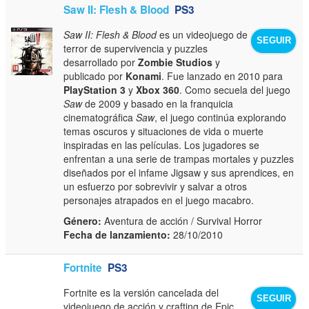
Saw II: Flesh & Blood
PS3
Saw II: Flesh & Blood
es un videojuego de
SEGUIR
terror de supervivencia y puzzles
desarrollado por
Zombie Studios
y
publicado por
Konami
. Fue lanzado en 2010 para
PlayStation 3
y
Xbox 360
. Como secuela del juego
Saw
de 2009 y basado en la franquicia
cinematográfica
Saw
, el juego continúa explorando
temas oscuros y situaciones de vida o muerte
inspiradas en las películas. Los jugadores se
enfrentan a una serie de trampas mortales y puzzles
diseñados por el infame Jigsaw y sus aprendices, en
un esfuerzo por sobrevivir y salvar a otros
personajes atrapados en el juego macabro.
Género:
Aventura de acción / Survival Horror
Fecha de lanzamiento:
28/10/2010
Fortnite
PS3
Fortnite es la versión cancelada del
SEGUIR
videojuego de acción y crafting de Epic