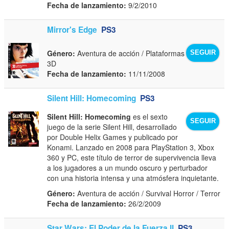
Fecha de lanzamiento:
9/2/2010
Mirror's Edge
PS3
Género:
Aventura de acción / Plataformas
SEGUIR
3D
Fecha de lanzamiento:
11/11/2008
Silent Hill: Homecoming
PS3
Silent Hill: Homecoming
es el sexto
SEGUIR
juego de la serie Silent Hill, desarrollado
por Double Helix Games y publicado por
Konami. Lanzado en 2008 para PlayStation 3, Xbox
360 y PC, este título de terror de supervivencia lleva
a los jugadores a un mundo oscuro y perturbador
con una historia intensa y una atmósfera inquietante.
Género:
Aventura de acción / Survival Horror / Terror
Fecha de lanzamiento:
26/2/2009
Star Wars: El Poder de la Fuerza II
PS3