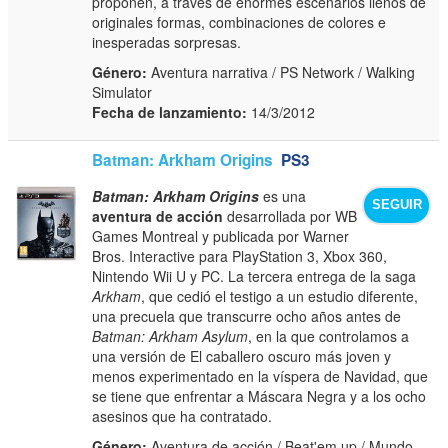
proponen, a través de enormes escenarios llenos de
originales formas, combinaciones de colores e
inesperadas sorpresas.
Género:
Aventura narrativa / PS Network / Walking
Simulator
Fecha de lanzamiento:
14/3/2012
Batman: Arkham Origins
PS3
Batman: Arkham Origins
es una
SEGUIR
aventura de acción
desarrollada por WB
Games Montreal y publicada por Warner
Bros. Interactive para PlayStation 3, Xbox 360,
Nintendo Wii U y PC. La tercera entrega de la saga
Arkham
, que cedió el testigo a un estudio diferente,
una precuela que transcurre ocho años antes de
Batman: Arkham Asylum
, en la que controlamos a
una versión de El caballero oscuro más joven y
menos experimentado en la víspera de Navidad, que
se tiene que enfrentar a Máscara Negra y a los ocho
asesinos que ha contratado.
Género:
Aventura de acción / Beat'em up / Mundo