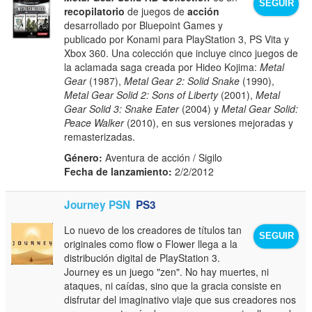
SEGUIR
recopilatorio
de juegos de
acción
desarrollado por Bluepoint Games y
publicado por Konami para PlayStation 3, PS Vita y
Xbox 360. Una colección que incluye cinco juegos de
la aclamada saga creada por Hideo Kojima:
Metal
Gear
(1987),
Metal Gear 2: Solid Snake
(1990),
Metal Gear Solid 2: Sons of Liberty
(2001),
Metal
Gear Solid 3: Snake Eater
(2004) y
Metal Gear Solid:
Peace Walker
(2010), en sus versiones mejoradas y
remasterizadas.
Género:
Aventura de acción / Sigilo
Fecha de lanzamiento:
2/2/2012
Journey PSN
PS3
Lo nuevo de los creadores de títulos tan
SEGUIR
originales como flow o Flower llega a la
distribución digital de PlayStation 3.
Journey es un juego "zen". No hay muertes, ni
ataques, ni caídas, sino que la gracia consiste en
disfrutar del imaginativo viaje que sus creadores nos