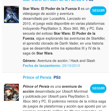
Star Wars: El Poder de la Fuerza II
es un
SEGUIR
videojuego de acción y aventura
desarrollado por LucasArts. Lanzado en
2010, el juego está disponible en varias plataformas
incluyendo PlayStation 3, Xbox 360, Wii, y PC. Esta
secuela del exitoso
Star Wars: El Poder de la
Fuerza
, sigue explorando las aventuras de Starkiller,
el aprendiz clonado de Darth Vader, en una historia
que se desarrolla entre los episodios III y IV de la
saga de
Star Wars
.
Género:
Aventura de acción / Hack and Slash
Fecha de lanzamiento:
29/10/2010
Prince of Persia
PS3
Prince of Persia
es una
aventura de
SEGUIR
acción
desarrollada por Ubisoft Montreal
y publicada por Ubisoft para PlayStation 3,
Xbox 360 y PC. El polémico reinicio de la mítica saga
de juegos de plataformas y acción que apostó por un
precioso apartado gráfico de dibujos animados, en