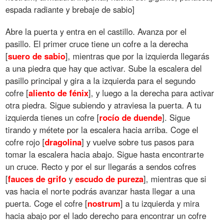
espada radiante y brebaje de sabio]
Abre la puerta y entra en el castillo. Avanza por el
pasillo. El primer cruce tiene un cofre a la derecha
[
suero
de
sabio
], mientras que por la izquierda llegarás
a una piedra que hay que activar. Sube la escalera del
pasillo principal y gira a la izquierda para el segundo
cofre [
aliento
de
fénix
], y luego a la derecha para activar
otra piedra. Sigue subiendo y atraviesa la puerta. A tu
izquierda tienes un cofre [
rocío
de
duende
]. Sigue
tirando y métete por la escalera hacia arriba. Coge el
cofre rojo [
dragolina
] y vuelve sobre tus pasos para
tomar la escalera hacia abajo. Sigue hasta encontrarte
un cruce. Recto y por el sur llegarás a sendos cofres
[
fauces
de
grifo
y
escudo
de
pureza
], mientras que si
vas hacia el norte podrás avanzar hasta llegar a una
puerta. Coge el cofre [
nostrum
] a tu izquierda y mira
hacia abajo por el lado derecho para encontrar un cofre