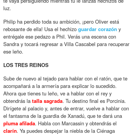
te vaya persiguiendo mientras tú le lanzas hechizos de
luz.
Philip ha perdido toda su ambición, ¡pero Oliver está
rebosante de ella! Usa el hechizo
guardar
corazón
y
entrégale ese pedazo a Phil. Verás una escena con
Sandra y tocará regresar a Villa Cascabel para recuperar
ese leño.
LOS
TRES
REINOS
Sube de nuevo al tejado para hablar con el ratón, que te
acompañará a la armería para explicar lo sucedido.
Ahora que tienes tu leño, ve a hablar con el rey y
obtendrás la
talla
sagrada
. Tu destino final es Porcinia.
Dirígete al palacio y, antes de entrar, vuelve a hablar con
el fantasma de la guardia de Xanadú, que te dará una
pluma
afilada
. Habla con Marcassin y obtendrás el
clarín
. Ya puedes despejar la niebla de la Ciénaga