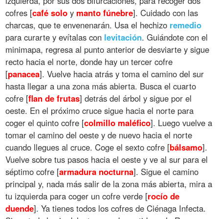
izquierda, por sus dos bifurcaciones, para recoger dos
cofres [
café
solo
y
manto
fúnebre
]. Cuidado con las
charcas, que te envenenarán. Usa el hechizo
remedio
para curarte y evítalas con
levitación
. Guiándote con el
minimapa, regresa al punto anterior de desviarte y sigue
recto hacia el norte, donde hay un tercer cofre
[
panacea
]. Vuelve hacia atrás y toma el camino del sur
hasta llegar a una zona más abierta. Busca el cuarto
cofre [
flan
de
frutas
] detrás del árbol y sigue por el
oeste. En el próximo cruce sigue hacia el norte para
coger el quinto cofre [
colmillo
maléfico
]. Luego vuelve a
tomar el camino del oeste y de nuevo hacia el norte
cuando llegues al cruce. Coge el sexto cofre [
bálsamo
].
Vuelve sobre tus pasos hacia el oeste y ve al sur para el
séptimo cofre [
armadura
nocturna
]. Sigue el camino
principal y, nada más salir de la zona más abierta, mira a
tu izquierda para coger un cofre verde [
rocío
de
duende
]. Ya tienes todos los cofres de Ciénaga Infecta.