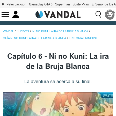
Peter Jackson
Gameplay GTA 6
Superman
Spider-Man
El Señor de los A
VANDAL
JUEGOS
NI NO KUNI: LA IRA DE LA BRUJA BLANCA
GUÍA NI NO KUNI: LA IRA DE LA BRUJA BLANCA
HISTORIA PRINCIPAL
Capítulo 6 - Ni no Kuni: La ira
de la Bruja Blanca
La aventura se acerca a su final.