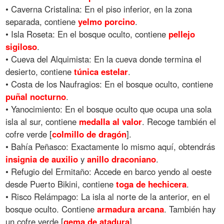
• Caverna Cristalina: En el piso inferior, en la zona
separada, contiene
yelmo
porcino
.
• Isla Roseta: En el bosque oculto, contiene
pellejo
sigiloso
.
• Cueva del Alquimista: En la cueva donde termina el
desierto, contiene
túnica
estelar
.
• Costa de los Naufragios: En el bosque oculto, contiene
puñal
nocturno
.
• Yanocimiento: En el bosque oculto que ocupa una sola
isla al sur, contiene
medalla
al
valor
. Recoge también el
cofre verde [
colmillo
de
dragón
].
• Bahía Peñasco: Exactamente lo mismo aquí, obtendrás
insignia
de
auxilio
y
anillo
draconiano
.
• Refugio del Ermitaño: Accede en barco yendo al oeste
desde Puerto Bikini, contiene
toga
de
hechicera
.
• Risco Relámpago: La isla al norte de la anterior, en el
bosque oculto. Contiene
armadura
arcana
. También hay
un cofre verde [
gema
de
atadura
].