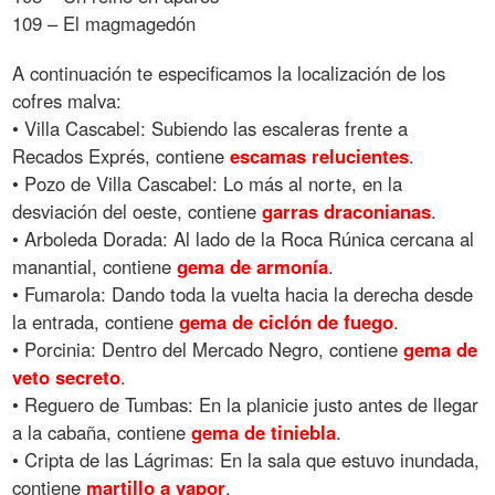
109 – El magmagedón
A continuación te especificamos la localización de los
cofres malva:
• Villa Cascabel: Subiendo las escaleras frente a
Recados Exprés, contiene
escamas
relucientes
.
• Pozo de Villa Cascabel: Lo más al norte, en la
desviación del oeste, contiene
garras
draconianas
.
• Arboleda Dorada: Al lado de la Roca Rúnica cercana al
manantial, contiene
gema
de
armonía
.
• Fumarola: Dando toda la vuelta hacia la derecha desde
la entrada, contiene
gema
de
ciclón
de
fuego
.
• Porcinia: Dentro del Mercado Negro, contiene
gema
de
veto
secreto
.
• Reguero de Tumbas: En la planicie justo antes de llegar
a la cabaña, contiene
gema
de
tiniebla
.
• Cripta de las Lágrimas: En la sala que estuvo inundada,
contiene
martillo
a
vapor
.