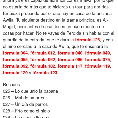
no estaría de más que te hicieras un tour para abrirlos.
Empieza probando por el que hay en casa de la anciana
Awila. Tu siguiente destino en la trama principal es Al-
Mugid, pero antes de eso tienes un buen montón de
cosas por hacer. No te vayas de Perdida sin hablar con el
guardia de la entrada, que te dará la
fórmula
126
, y con
el niño cercano a la casa de Awila, que te enseñará la
fórmula
004
,
fórmula
012
,
fórmula
048
,
fórmula
049
,
fórmula
055
,
fórmula
062
,
fórmula
066
,
fórmula
075
,
fórmula
092
,
fórmula
102
,
fórmula
117
,
fórmula
119
,
fórmula
120
y
fórmula
123
.
Recados
025 – Lo que unió la babana
026 – Mal de amores
027 – Un día de perros
028 – Frío como el hielo
038 – La esposa llorona