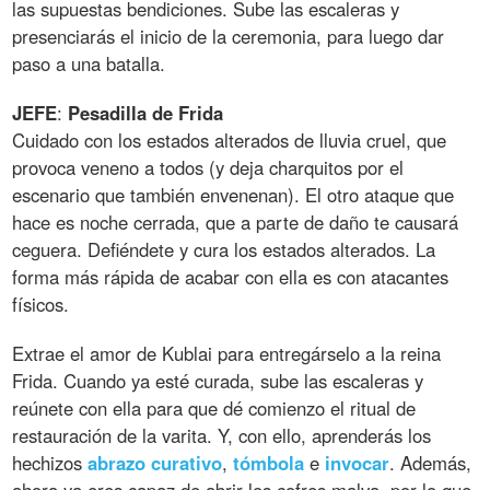
las supuestas bendiciones. Sube las escaleras y
presenciarás el inicio de la ceremonia, para luego dar
paso a una batalla.
JEFE
:
Pesadilla
de
Frida
Cuidado con los estados alterados de lluvia cruel, que
provoca veneno a todos (y deja charquitos por el
escenario que también envenenan). El otro ataque que
hace es noche cerrada, que a parte de daño te causará
ceguera. Defiéndete y cura los estados alterados. La
forma más rápida de acabar con ella es con atacantes
físicos.
Extrae el amor de Kublai para entregárselo a la reina
Frida. Cuando ya esté curada, sube las escaleras y
reúnete con ella para que dé comienzo el ritual de
restauración de la varita. Y, con ello, aprenderás los
hechizos
abrazo
curativo
,
tómbola
e
invocar
. Además,
ahora ya eres capaz de abrir los cofres malva, por lo que