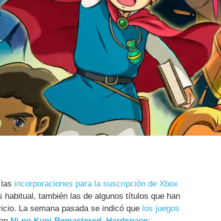
 las
incorporaciones para la suscripción de Xbox
habitual, también las de algunos títulos que han
vicio. La semana pasada se indicó que
los juegos
an
Ni no Kuni Remastered
,
Hardspace: