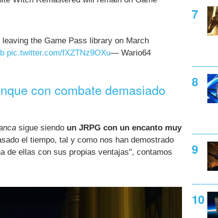
e leaving the Game Pass library on March
Wb
pic.twitter.com/fXZTNz9OXu
— Wario64
unque con combate demasiado
lanca
sigue siendo
un JRPG con un encanto muy
asado el tiempo, tal y como nos han demostrado
a de ellas con sus propias ventajas", contamos