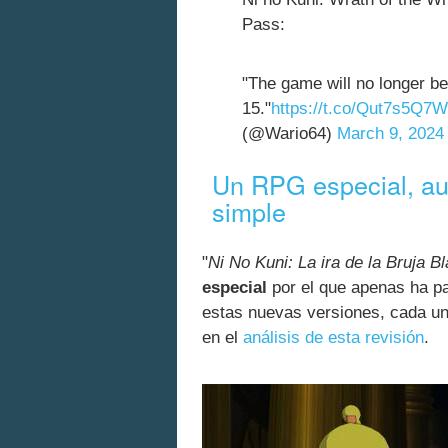
Pass:
"The game will no longer b
15."
https://t.co/Qut7s5Q7
(@Wario64)
March 9, 2024
Un RPG especial, a
simple
"
Ni No Kuni: La ira de la Bruja B
especial
por el que apenas ha p
estas nuevas versiones, cada un
en el
análisis de esta revisión
.