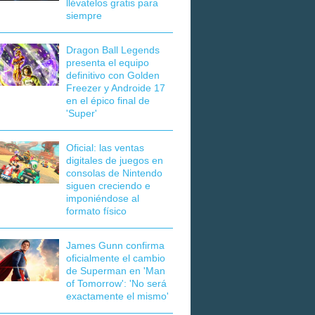
llévatelos gratis para
siempre
Dragon Ball Legends
presenta el equipo
definitivo con Golden
Freezer y Androide 17
en el épico final de
'Super'
Oficial: las ventas
digitales de juegos en
consolas de Nintendo
siguen creciendo e
imponiéndose al
formato físico
James Gunn confirma
oficialmente el cambio
de Superman en 'Man
of Tomorrow': 'No será
exactamente el mismo'