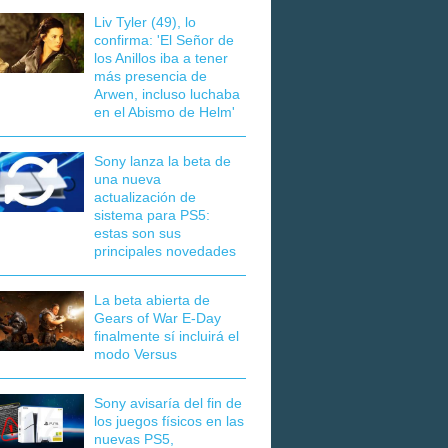
Liv Tyler (49), lo
confirma: 'El Señor de
los Anillos iba a tener
más presencia de
Arwen, incluso luchaba
en el Abismo de Helm'
Sony lanza la beta de
una nueva
actualización de
sistema para PS5:
estas son sus
principales novedades
La beta abierta de
Gears of War E-Day
finalmente sí incluirá el
modo Versus
Sony avisaría del fin de
los juegos físicos en las
nuevas PS5,