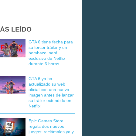
ÁS LEÍDO
GTA 6 tiene fecha para
su tercer tráiler y un
bombazo: será
exclusivo de Netflix
durante 6 horas
GTA 6 ya ha
actualizado su web
oficial con una nueva
imagen antes de lanzar
su tráiler extendido en
Netflix
Epic Games Store
regala dos nuevos
juegos: reclámalos ya y