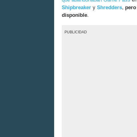
Shipbreaker
y
Shredders
,
pero
disponible
.
PUBLICIDAD