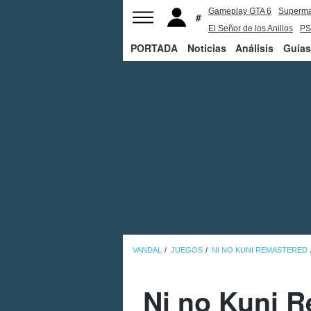
Gameplay GTA 6
Superm
El Señor de los Anillos
PS
PORTADA
Noticias
Análisis
Guías
VANDAL
JUEGOS
NI NO KUNI REMASTERED
Ni no Kuni 