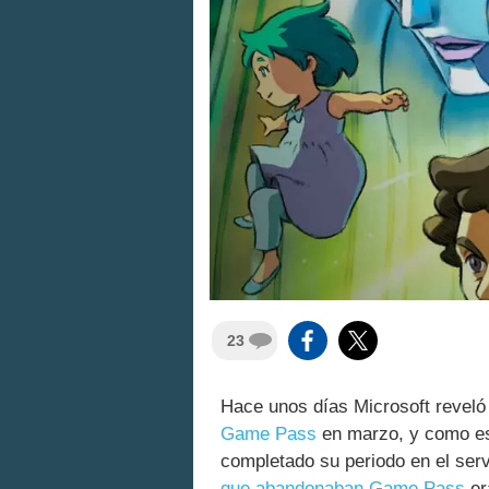
23
Hace unos días Microsoft reveló
Game Pass
en marzo, y como es 
completado su periodo en el ser
que abandonaban Game Pass
er