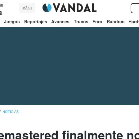
an
Más ↓
5
Juegos
Reportajes
Avances
Trucos
Foro
Random
Hard
NOTICIAS
Remastered finalmente n