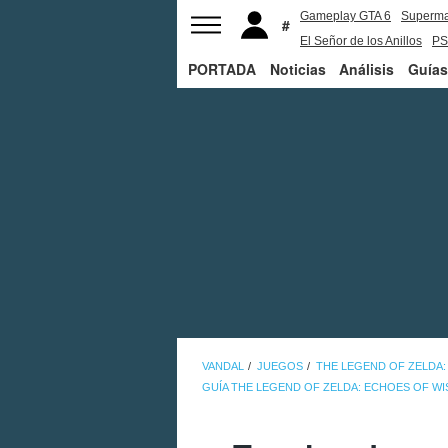
Gameplay GTA 6
Superm
El Señor de los Anillos
PS
PORTADA
Noticias
Análisis
Guías
VANDAL
JUEGOS
THE LEGEND OF ZELDA
GUÍA THE LEGEND OF ZELDA: ECHOES OF W