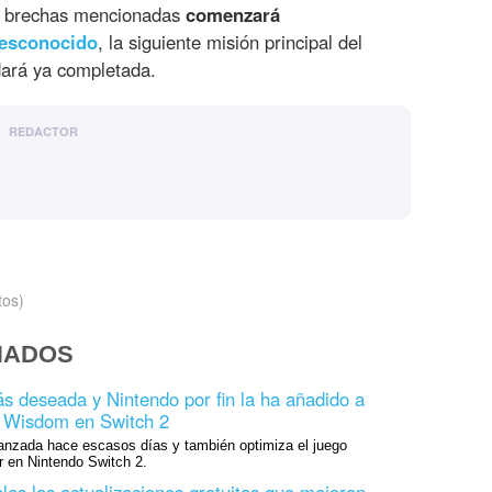
s brechas mencionadas
comenzará
desconocido
, la siguiente misión principal del
dará ya completada.
REDACTOR
tos)
NADOS
ás deseada y Nintendo por fin la ha añadido a
f Wisdom en Switch 2
lanzada hace escasos días y también optimiza el juego
r en Nintendo Switch 2.
les las actualizaciones gratuitas que mejoran