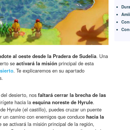
Dur
Ami
Cons
Con
ndote al oeste desde la Pradera de Sudelia
. Una
ierto se
activará la misión
principal de esta
sierto
. Te explicaremos en su apartado
s.
 del desierto, nos
faltará cerrar la brecha de las
dirígete hacia la
esquina noreste de Hyrule
.
de Hyrule (el castillo), puedes cruzar un puente
uir un camino con enemigos que conduce
hacia la
 se activará la misión principal de la región,