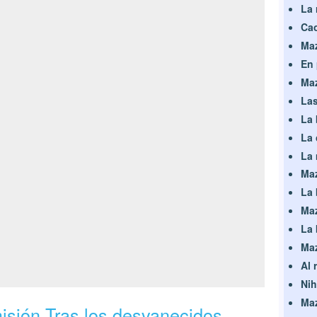
La 
Cao
Maz
En 
Maz
Las
La 
La 
La 
Maz
La 
Maz
La 
Maz
Al 
Nih
Maz
isión Tras los desvanecidos