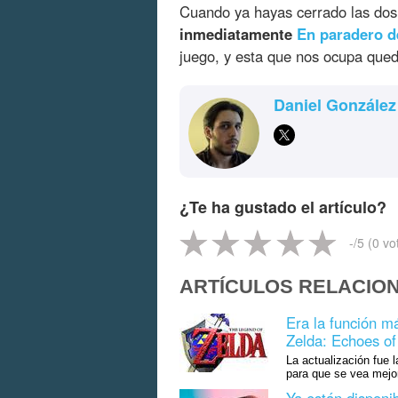
Cuando ya hayas cerrado las do
inmediatamente
En paradero 
juego, y esta que nos ocupa que
Daniel González
¿Te ha gustado el artículo?
-
/5 (
0
vo
ARTÍCULOS RELACIO
Era la función m
Zelda: Echoes o
La actualización fue 
para que se vea mejo
Ya están disponib