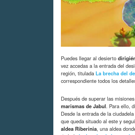
Puedes llegar al desierto
dirigié
vez accedas a la entrada del des
región, titulada
La brecha del de
correspondiente todos los detalle
Después de superar las misiones
marismas de Jabul
. Para ello, 
Desde la entrada de la ciudadela 
que queda situado al este y seg
aldea Riberinia
, una aldea donde