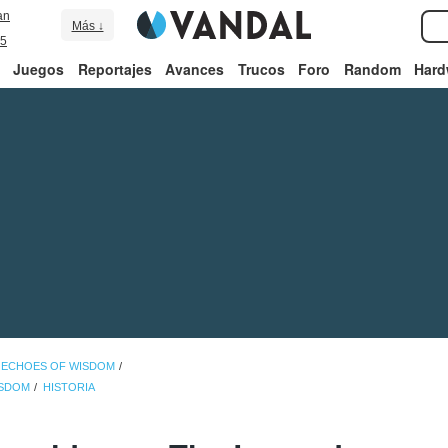
an
Más ↓
5
Juegos
Reportajes
Avances
Trucos
Foro
Random
Hard
: ECHOES OF WISDOM
ISDOM
HISTORIA