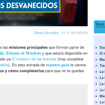
Guía
Daniel González
·
21:31 26/12/2025
e las
misiones principales
que forman parte de
Esc
lda: Echoes of Wisdom
y que estará disponible en
El 
rado ya
El misterio de las brechas
(tras completar
Maz
delia
). En esta entrada de
nuestra guía
te vamos
Tra
vos y cómo completarlos
para que no te quedes
La 
La 
La 
La 
Maz
La 