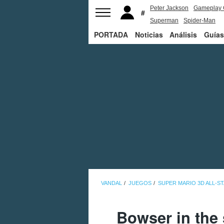
Peter Jackson
Gameplay 
Superman
Spider-Man
PORTADA
Noticias
Análisis
Guías
VANDAL
JUEGOS
SUPER MARIO 3D ALL-S
Bowser in the 