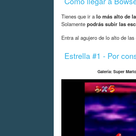
Cómo llegar a Bowser
Tienes que ir a
lo más alto de la
Solamente
podrás subir las esca
Entra al agujero de lo alto de las
Estrella #1 - Por co
Galería: Super Mari