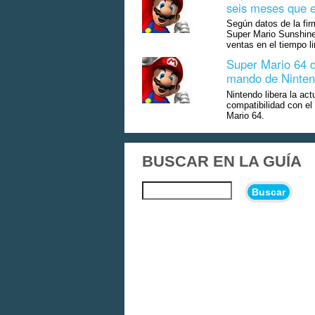
seis meses que e
Según datos de la fir
Super Mario Sunshine
ventas en el tiempo l
Super Mario 64 d
mando de Ninten
Nintendo libera la ac
compatibilidad con e
Mario 64.
BUSCAR EN LA GUÍA
Buscar