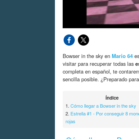
Bowser in the sky en
Mario 64
es
visitar para recuperar todas las
e
completa en español, te contare
sencilla posible. ¿Preparado pa
Índice
1.
Cómo llegar a Bowser in the sky
2.
Estrella #1 - Por conseguir 8 mo
rojas