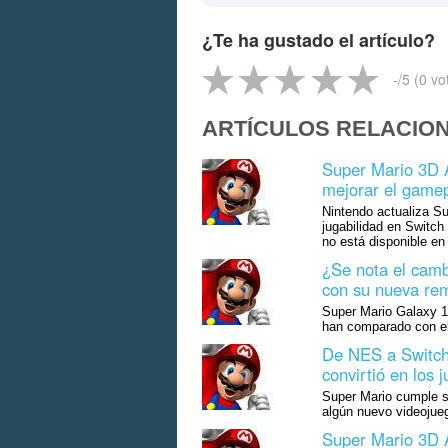
¿Te ha gustado el artículo?
-
/5 (
0
vo
ARTÍCULOS RELACIO
Super Mario 3D Al
mejorar el gamep
Nintendo actualiza Su
jugabilidad en Switch
no está disponible en
¿Se nota el cam
con su nueva rem
Super Mario Galaxy 1
han comparado con el
De NES a Switch:
convirtió en los
Super Mario cumple su
algún nuevo videojue
Super Mario 3D A