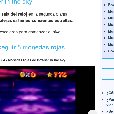
 in the sky
Bow
Mu
 sala del reloj
en la segunda planta.
Mun
leras si tienes suficientes estrellas
.
Mun
 escaleras para comenzar el nivel.
Mun
Mun
Mu
nseguir 8 monedas rojas
Bow
o 64 - Monedas rojas de Bowser in the sky
¿Cóm
¿Por
vid
¿Se 