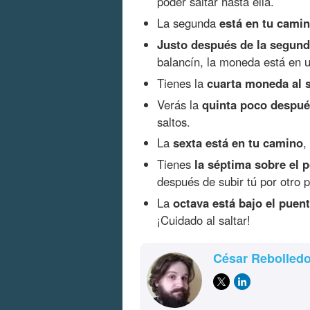
poder saltar hasta ella.
La segunda
está en tu cami
Justo después de la segunda
balancín, la moneda está en un
Tienes la
cuarta moneda al s
Verás la
quinta poco despué
saltos.
La
sexta está en tu camino
,
Tienes
la séptima sobre el 
después de subir tú por otro p
La
octava está bajo el puent
¡Cuidado al saltar!
César Rebolled