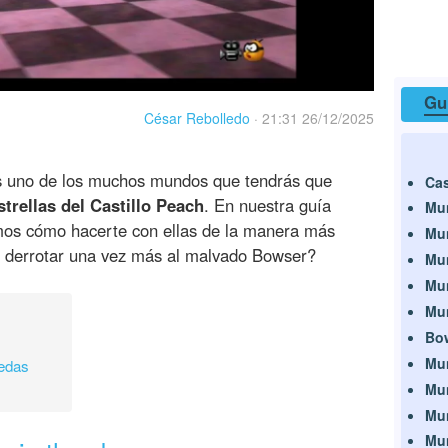
Gu
César Rebolledo
·
21:31 26/12/2025
 uno de los muchos mundos que tendrás que
Cas
strellas del Castillo Peach
. En nuestra guía
Mun
mos cómo hacerte con ellas de la manera más
Mun
ra derrotar una vez más al malvado Bowser?
Mun
Mun
Mun
Bow
Mu
nedas
Mun
Mun
Mun