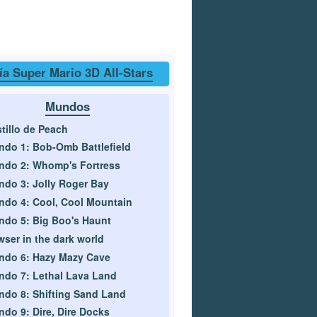
ía Super Mario 3D All-Stars
Mundos
tillo de Peach
do 1: Bob-Omb Battlefield
do 2: Whomp's Fortress
do 3: Jolly Roger Bay
do 4: Cool, Cool Mountain
do 5: Big Boo's Haunt
ser in the dark world
ndo 6: Hazy Mazy Cave
do 7: Lethal Lava Land
do 8: Shifting Sand Land
do 9: Dire, Dire Docks