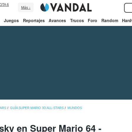
GTA 6
Más ↓
Juegos
Reportajes
Avances
Trucos
Foro
Random
Hard
TARS
GUÍA SUPER MARIO 3D ALL-STARS
MUNDOS
sky en Super Mario 64 -