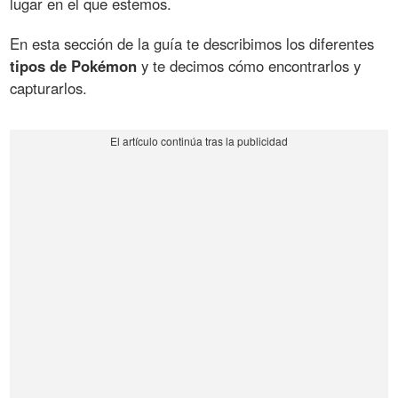
lugar en el que estemos.
En esta sección de la guía te describimos los diferentes
tipos de Pokémon
y te decimos cómo encontrarlos y
capturarlos.