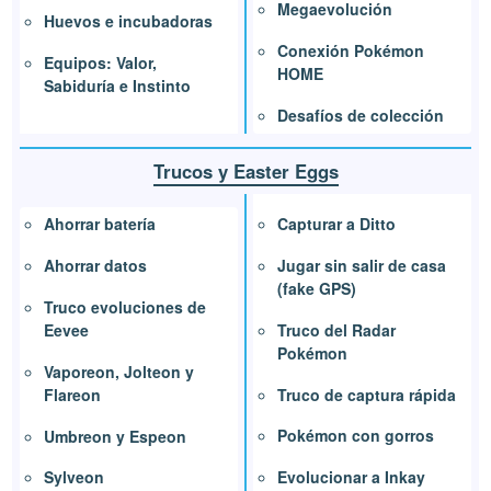
Megaevolución
Huevos e incubadoras
Conexión Pokémon
Equipos: Valor,
HOME
Sabiduría e Instinto
Desafíos de colección
Trucos y Easter Eggs
Capturar a Ditto
Ahorrar batería
Jugar sin salir de casa
Ahorrar datos
(fake GPS)
Truco evoluciones de
Truco del Radar
Eevee
Pokémon
Vaporeon, Jolteon y
Truco de captura rápida
Flareon
Pokémon con gorros
Umbreon y Espeon
Evolucionar a Inkay
Sylveon