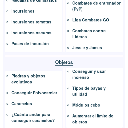
Medallas de Gimnasios
Combates de entrenador
(PvP)
Incursiones
Liga Combates GO
Incursiones remotas
Combates contra
Incursiones oscuras
Líderes
Pases de incursión
Jessie y James
Objetos
Conseguir y usar
Piedras y objetos
incienso
evolutivos
Tipos de bayas y
Conseguir Polvoestelar
utilidad
Caramelos
Módulos cebo
¿Cuánto andar para
Aumentar el límite de
conseguir caramelos?
objetos