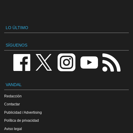
LO ÚLTIMO
SÍGUENOS
VANDAL
Redacción
Contactar
Publicidad / Advertising
Política de privacidad
Aviso legal