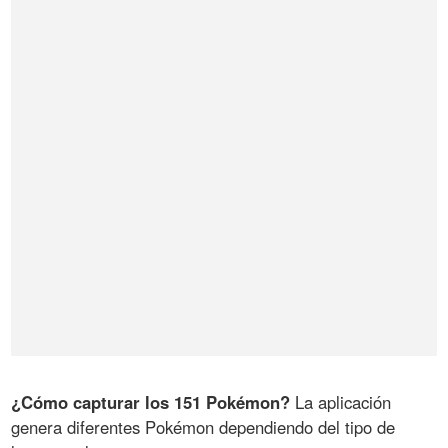
¿Cómo capturar los 151 Pokémon?
La aplicación
genera diferentes Pokémon dependiendo del tipo de