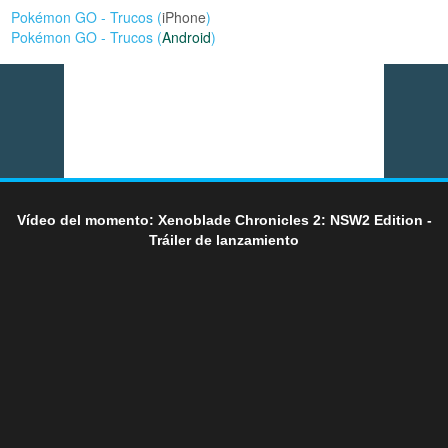
Pokémon GO - Trucos (
iPhone
)
Pokémon GO - Trucos (
Android
)
Vídeo del momento: Xenoblade Chronicles 2: NSW2 Edition -
Tráiler de lanzamiento