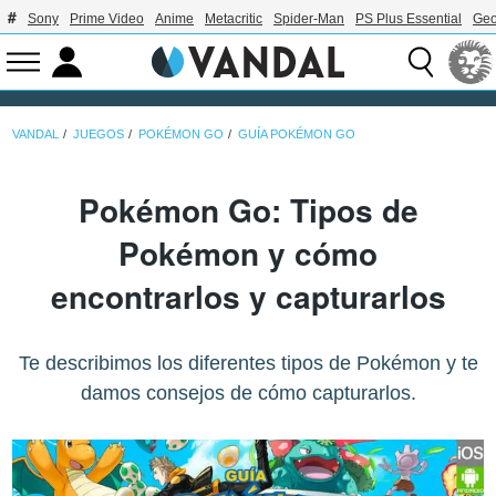
Sony
Prime Video
Anime
Metacritic
Spider-Man
PS Plus Essential
Geo
VANDAL
JUEGOS
POKÉMON GO
GUÍA POKÉMON GO
Pokémon Go: Tipos de
Pokémon y cómo
encontrarlos y capturarlos
Te describimos los diferentes tipos de Pokémon y te
damos consejos de cómo capturarlos.