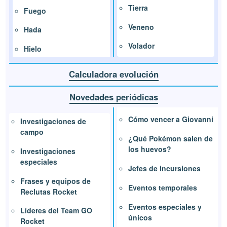
Tierra
Fuego
Veneno
Hada
Volador
Hielo
Calculadora evolución
Novedades periódicas
Cómo vencer a Giovanni
Investigaciones de
campo
¿Qué Pokémon salen de
los huevos?
Investigaciones
especiales
Jefes de incursiones
Frases y equipos de
Eventos temporales
Reclutas Rocket
Eventos especiales y
Líderes del Team GO
únicos
Rocket