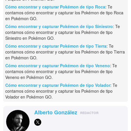
Cómo encontrar y capturar Pokémon de tipo Roca
: Te
contamos cómo encontrar y capturar los Pokémon de tipo Roca
en Pokémon GO.
Cómo encontrar y capturar Pokémon de tipo Siniestro
: Te
contamos cómo encontrar y capturar los Pokémon de tipo
Siniestro en Pokémon GO.
Cómo encontrar y capturar Pokémon de tipo Tierra
: Te
contamos cómo encontrar y capturar los Pokémon de tipo Tierra
en Pokémon GO.
Cómo encontrar y capturar Pokémon de tipo Veneno
: Te
contamos cómo encontrar y capturar los Pokémon de tipo
Veneno en Pokémon GO.
Cómo encontrar y capturar Pokémon de tipo Volador
: Te
contamos cómo encontrar y capturar los Pokémon de tipo
Volador en Pokémon GO.
Alberto González
REDACTOR