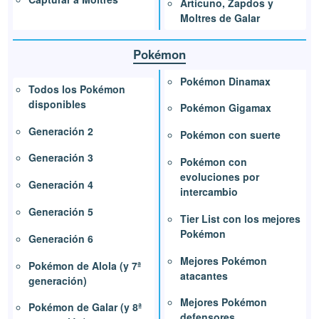
Articuno, Zapdos y
Moltres de Galar
Pokémon
Pokémon Dinamax
Todos los Pokémon
disponibles
Pokémon Gigamax
Generación 2
Pokémon con suerte
Generación 3
Pokémon con
evoluciones por
Generación 4
intercambio
Generación 5
Tier List con los mejores
Pokémon
Generación 6
Mejores Pokémon
Pokémon de Alola (y 7ª
atacantes
generación)
Mejores Pokémon
Pokémon de Galar (y 8ª
defensores