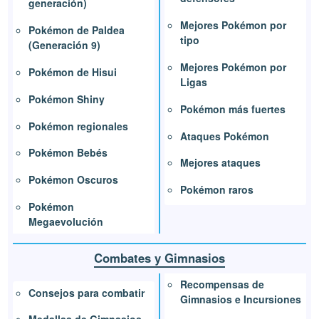
generación)
Mejores Pokémon por
Pokémon de Paldea
tipo
(Generación 9)
Mejores Pokémon por
Pokémon de Hisui
Ligas
Pokémon Shiny
Pokémon más fuertes
Pokémon regionales
Ataques Pokémon
Pokémon Bebés
Mejores ataques
Pokémon Oscuros
Pokémon raros
Pokémon
Megaevolución
Combates y Gimnasios
Recompensas de
Consejos para combatir
Gimnasios e Incursiones