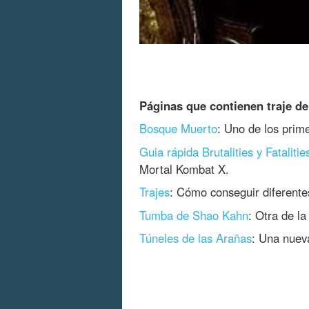
Páginas que contienen traje de
Bosque Muerto
: Uno de los prime
Guia rápida Brutalities y Fatalitie
Mortal Kombat X.
Trajes
: Cómo conseguir diferente
Tumba de Shao Kahn
: Otra de la
Túneles de las Arañas
: Una nueva