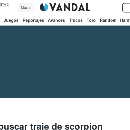
GTA 6
Más ↓
Juegos
Reportajes
Avances
Trucos
Foro
Random
Hard
buscar traje de scorpion