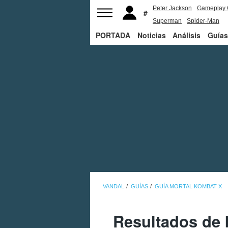
Peter Jackson
Gameplay 
Superman
Spider-Man
PORTADA
Noticias
Análisis
Guías
VANDAL
GUÍAS
GUÍA MORTAL KOMBAT X
Resultados de 