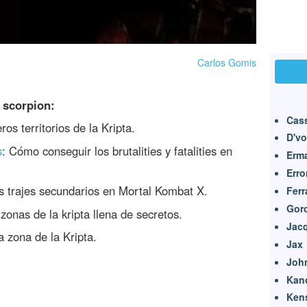
Carlos Gomis
 scorpion:
Cas
ros territorios de la Kripta.
D'vo
s
: Cómo conseguir los brutalities y fatalities en
Erm
Erro
s trajes secundarios en Mortal Kombat X.
Ferr
Gor
 zonas de la kripta llena de secretos.
Jacq
 zona de la Kripta.
Jax
Joh
Kan
Ken