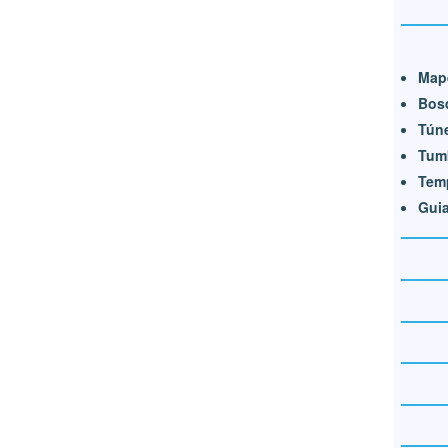
Map
Bos
Túne
Tum
Temp
Guia