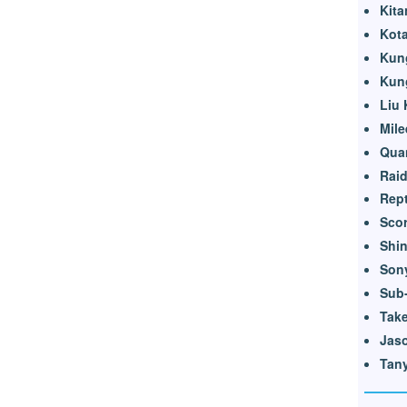
Kita
Kot
Kun
Kun
Liu
Mile
Qua
Rai
Rept
Sco
Shi
Son
Sub
Tak
Jas
Tan