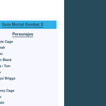
Guía Mortal Kombat X
Personajes
sie Cage
rah
ac
n Black
a / Torr
o
ui Briggs
nny Cage
o
shi