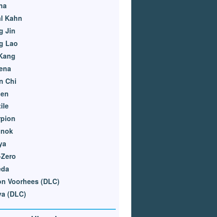
na
al Kahn
g Jin
g Lao
 Kang
ena
n Chi
den
ile
rpion
nnok
ya
-Zero
eda
on Voorhees (DLC)
ya (DLC)