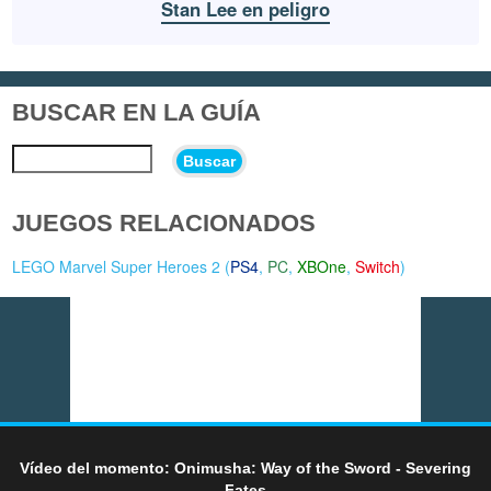
Stan Lee en peligro
BUSCAR EN LA GUÍA
Buscar
JUEGOS RELACIONADOS
LEGO Marvel Super Heroes 2 (
PS4
,
PC
,
XBOne
,
Switch
)
Vídeo del momento: Onimusha: Way of the Sword - Severing
Fates