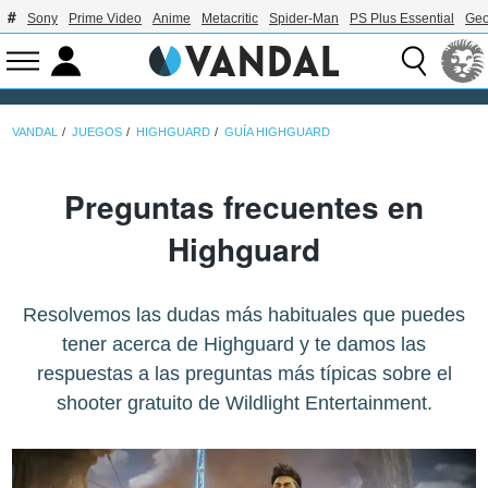
Sony
Prime Video
Anime
Metacritic
Spider-Man
PS Plus Essential
Geo
VANDAL
JUEGOS
HIGHGUARD
GUÍA HIGHGUARD
Preguntas frecuentes en
Highguard
Resolvemos las dudas más habituales que puedes
tener acerca de Highguard y te damos las
respuestas a las preguntas más típicas sobre el
shooter gratuito de Wildlight Entertainment.