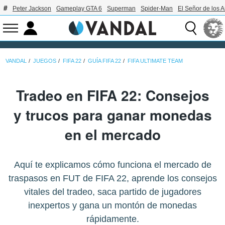
Peter Jackson
Gameplay GTA 6
Superman
Spider-Man
El Señor de los A
VANDAL
JUEGOS
FIFA 22
GUÍA FIFA 22
FIFA ULTIMATE TEAM
Tradeo en FIFA 22: Consejos
y trucos para ganar monedas
en el mercado
Aquí te explicamos cómo funciona el mercado de
traspasos en FUT de FIFA 22, aprende los consejos
vitales del tradeo, saca partido de jugadores
inexpertos y gana un montón de monedas
rápidamente.