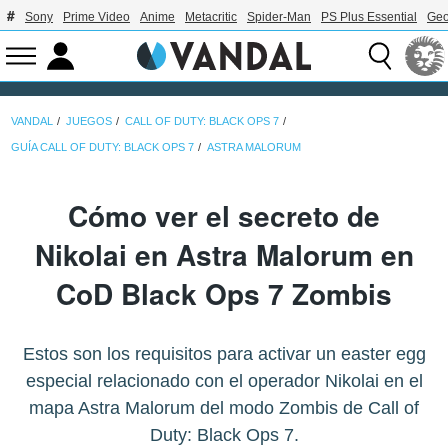
Sony
Prime Video
Anime
Metacritic
Spider-Man
PS Plus Essential
Geo
VANDAL
JUEGOS
CALL OF DUTY: BLACK OPS 7
GUÍA CALL OF DUTY: BLACK OPS 7
ASTRA MALORUM
Cómo ver el secreto de
Nikolai en Astra Malorum en
CoD Black Ops 7 Zombis
Estos son los requisitos para activar un easter egg
especial relacionado con el operador Nikolai en el
mapa Astra Malorum del modo Zombis de Call of
Duty: Black Ops 7.