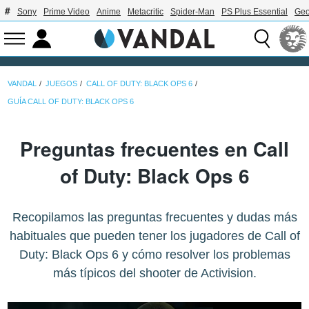
Sony
Prime Video
Anime
Metacritic
Spider-Man
PS Plus Essential
Geo
VANDAL
JUEGOS
CALL OF DUTY: BLACK OPS 6
GUÍA CALL OF DUTY: BLACK OPS 6
Preguntas frecuentes en Call
of Duty: Black Ops 6
Recopilamos las preguntas frecuentes y dudas más
habituales que pueden tener los jugadores de Call of
Duty: Black Ops 6 y cómo resolver los problemas
más típicos del shooter de Activision.