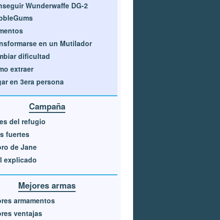
seguir Wunderwaffe DG-2
bbleGums
mentos
nsformarse en un Mutilador
biar dificultad
o extraer
ar en 3era persona
Campaña
es del refugio
s fuertes
ro de Jane
l explicado
Mejores armas
ores armamentos
res ventajas