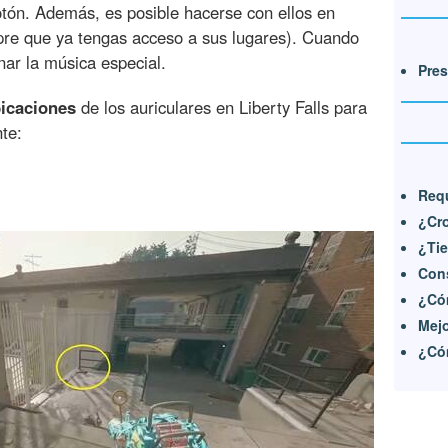
otón. Además, es posible hacerse con ellos en
re que ya tengas acceso a sus lugares). Cuando
nar la música especial.
Pres
bicaciones
de los auriculares en Liberty Falls para
te:
Requ
¿Cro
¿Tie
Con
¿Cóm
Mejo
¿Cóm