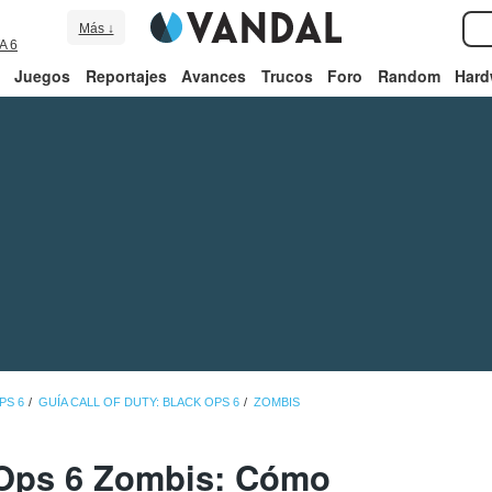
Más ↓
A 6
Juegos
Reportajes
Avances
Trucos
Foro
Random
Hard
PS 6
GUÍA CALL OF DUTY: BLACK OPS 6
ZOMBIS
Ops 6 Zombis: Cómo