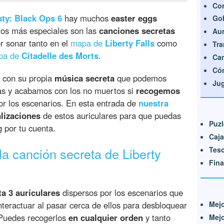
Con
uty: Black Ops 6
hay muchos
easter eggs
Go
 los más especiales son las
canciones secretas
Au
 sonar tanto en el
mapa de
Liberty Falls
como
Tra
pa de
Citadelle des Morts
.
Cam
Cóm
 con su propia
música secreta
que podemos
Jug
as y acabamos con los no muertos si
recogemos
r los escenarios. En esta entrada de
nuestra
alizaciones
de estos auriculares para que puedas
Puzl
 por tu cuenta.
Caja
Teso
a canción secreta de Liberty
Fina
ta 3 auriculares
dispersos por los escenarios que
Mej
nteractuar al pasar cerca de ellos para desbloquear
. Puedes recogerlos
en cualquier orden
y tanto
Mejo