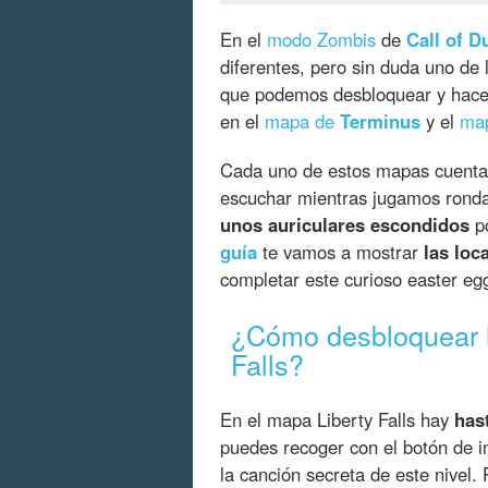
En el
modo Zombis
de
Call of D
diferentes, pero sin duda uno de
que podemos desbloquear y hacer
en el
mapa de
Terminus
y el
ma
Cada uno de estos mapas cuenta
escuchar mientras jugamos rond
unos auriculares escondidos
po
guía
te vamos a mostrar
las loc
completar este curioso easter egg
¿Cómo desbloquear l
Falls?
En el mapa Liberty Falls hay
has
puedes recoger con el botón de i
la canción secreta de este nivel