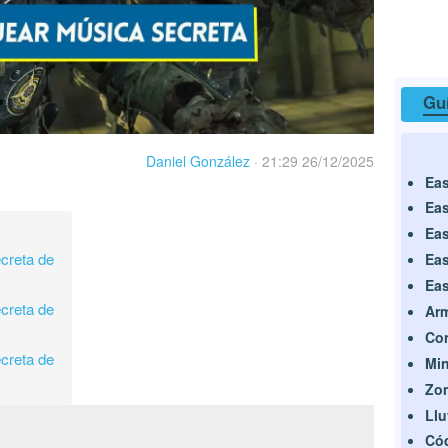
Guí
Daniel González
·
21:29 26/12/2025
Eas
Eas
Eas
creta de
Eas
Eas
creta de
Ar
Con
creta de
Min
Zom
Llu
Cód