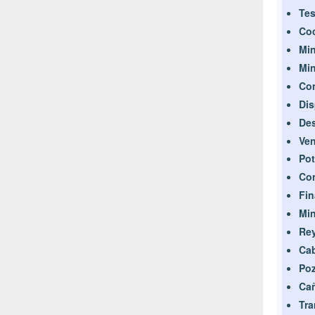
Tes
Coc
Min
Min
Con
Dis
Des
Ven
Pot
Con
Fin
Min
Rey
Cab
Poz
Cañ
Tra