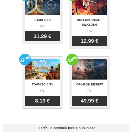
STARFIELD
HOLLOW KNIGHT:
SILKSONG
PC
PC
31.29 €
12.99 €
-67%
-28%
TOWN TO CITY
CRIMSON DESERT
PC
PC
8.19 €
49.99 €