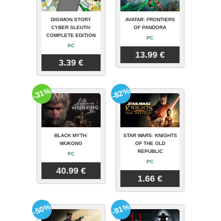
DIGIMON STORY
AVATAR: FRONTIERS
CYBER SLEUTH:
OF PANDORA
COMPLETE EDITION
PC
PC
13.99 €
3.39 €
-31%
-82%
BLACK MYTH:
STAR WARS: KNIGHTS
WUKONG
OF THE OLD
REPUBLIC
PC
PC
40.99 €
1.66 €
-50%
-91%