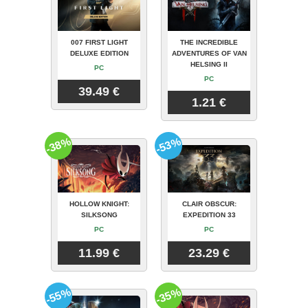
007 FIRST LIGHT
THE INCREDIBLE
DELUXE EDITION
ADVENTURES OF VAN
HELSING II
PC
PC
39.49 €
1.21 €
-38%
-53%
HOLLOW KNIGHT:
CLAIR OBSCUR:
SILKSONG
EXPEDITION 33
PC
PC
11.99 €
23.29 €
-55%
-35%