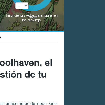
Insuficientes votos para figurar en
7
votos
los rankings.
S
oolhaven, el
estión de tu
lo añade horas de juego, sino