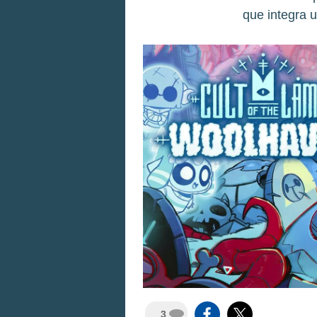
que integra u
3