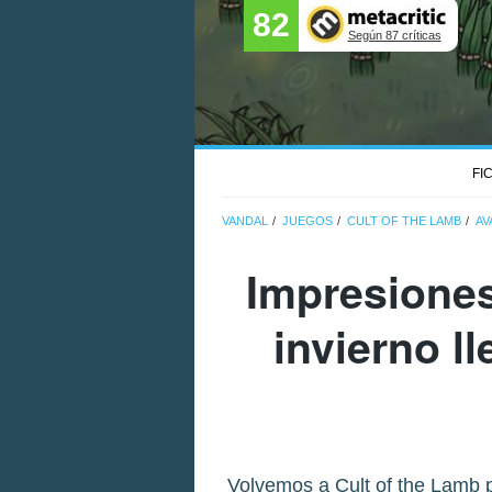
82
Según 87 críticas
FI
VANDAL
JUEGOS
CULT OF THE LAMB
AV
Impresiones
invierno ll
Volvemos a Cult of the Lamb 