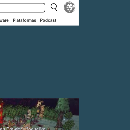
ware
Plataformas
Podcast
on Crawler
/
Roguelike