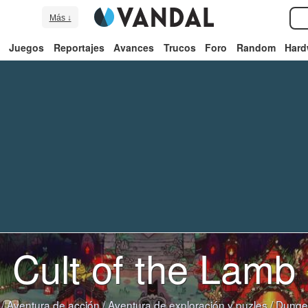
Más ↓
Juegos
Reportajes
Avances
Trucos
Foro
Random
Hard
Cult of the Lamb
/
Aventura de acción
/
Aventura de exploración y puzles
/
Dunge