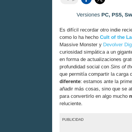
Versiones
PC, PS5, Sw
Es difícil recordar otro indie re
como lo ha hecho
Cult of the L
Massive Monster y
Devolver Digi
curiosidad simpática a un gigant
en forma de actualizaciones gra
profundidad social con
Sins of t
que permitía compartir la carga 
diferente
: estamos ante la prim
añadir más cosas, sino que se atr
para convertirlo en algo mucho
m
reluciente.
PUBLICIDAD