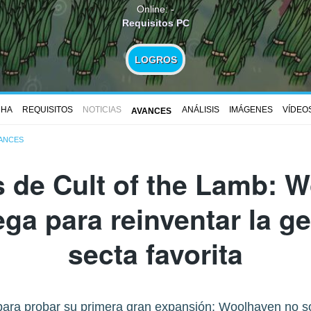
Online: -
Requisitos PC
LOGROS
CHA
REQUISITOS
NOTICIAS
ANÁLISIS
IMÁGENES
VÍDEO
AVANCES
ANCES
 de Cult of the Lamb: W
ega para reinventar la g
secta favorita
para probar su primera gran expansión: Woolhaven no so