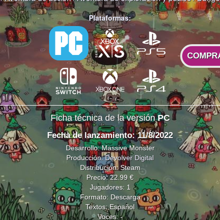
Plataformas:
COMPR
Ficha técnica de la versión
PC
Fecha de lanzamiento: 11/8/2022
Desarrollo: Massive Monster
Producción:
Devolver Digital
Distribución: Steam
Precio: 22.99 €
Jugadores: 1
Formato: Descarga
Textos: Español
Voces: -