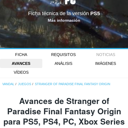
Ficha técnica de la versión
PS5
Más información
FICHA
REQUISITOS
NOTICIAS
AVANCES
ANÁLISIS
IMÁGENES
VÍDEOS
VANDAL
JUEGOS
STRANGER OF PARADISE FINAL FANTASY ORIGIN
Avances de Stranger of
Paradise Final Fantasy Origin
para PS5, PS4, PC, Xbox Series