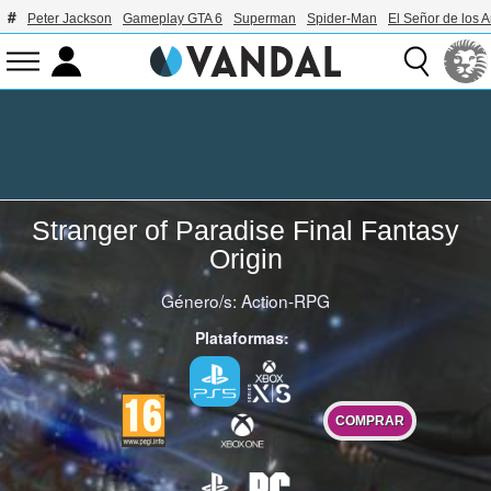
Peter Jackson
Gameplay GTA 6
Superman
Spider-Man
El Señor de los A
Stranger of Paradise Final Fantasy
Origin
Género/s:
Action-RPG
Plataformas:
COMPRAR