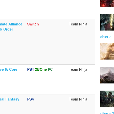
mate Alliance
Switch
Team Ninja
ck Order
abierto
ve 6: Core
PS4
XBOne
PC
Team Ninja
nal Fantasy
PS4
Team Ninja
rifles y 