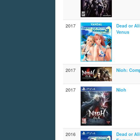
2017
Dead or Al
Venus
2017
Nioh: Comp
2017
Nioh
2016
Dead or Al