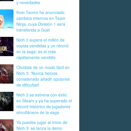
y novedades
Koei Tecmo ha anunciado
cambios internos en Team
Ninja, cuya División 1 será
transferida a Gust
Nioh 3 supera el millón de
copias vendidas y un récord
en la saga: es el más
rápidamente vendido
Olvídate de un modo fácil en
Nioh 3: 'Nunca hemos
considerado añadir opciones
de dificultad'
Nioh 3 se estrena con éxito
en Steam y ya ha superado el
récord histórico de jugadores
simultáneos de la saga
Ya puedes jugar al inicio de
Nioh 3: se lanza la demo