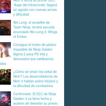
Nioh 3 fecha su primer DLC:
'Auge del inframundo' llegará
en agosto con nuevas armas
y dificultad
Wo Long, el soulslike de
Team Ninja, tendrá secuela:
anunciado Wo Long 2: Wings
of Ember
Consigue el trofeo de platino
imposible de Ninja Gaiden
Sigma 2 para PS Vita y
demuestra que estábamos
ados
¿Cómo se crean los yokai de
Nioh? Los desarrolladores de
Nioh 3 hablan sobre folclore y
la dificultad de combatirlos
Confirmado: El DLC de Ninja
Gaiden 4 ya tiene fecha y
acaban de desvelar su precio