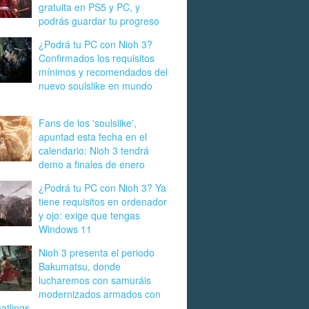
gratuita en PS5 y PC, y
podrás guardar tu progreso
¿Podrá tu PC con Nioh 3?
Confirmados los requisitos
mínimos y recomendados del
nuevo soulslike en mundo
Fans de los 'soulslike',
apuntad esta fecha en el
calendario: Nioh 3 tendrá
demo a finales de enero
¿Podrá tu PC con Nioh 3? Ya
tiene requisitos en ordenador
y ojo: exige que tengas
Windows 11
Nioh 3 presenta el periodo
Bakumatsu, donde
lucharemos con samuráis
modernizados armados con
Gatlings