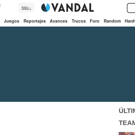
e
Más ↓
Juegos
Reportajes
Avances
Trucos
Foro
Random
Hard
ÚLTI
TEAM