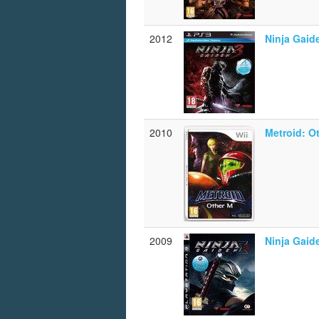
2012
Ninja Gaid
2010
Metroid: O
2009
Ninja Gaid