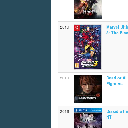
2019
Marvel Ulti
3: The Bla
2019
Dead or Ali
Fighters
2018
Dissidia Fi
NT