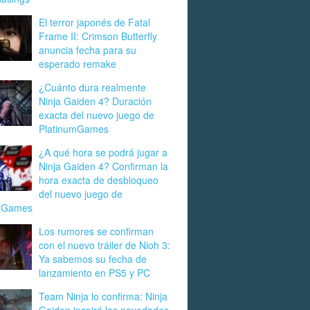
El terror japonés de Fatal
Frame II: Crimson Butterfly
anuncia fecha para su
esperado remake
¿Cuánto dura realmente
Ninja Gaiden 4? Duración
exacta del nuevo juego de
PlatinumGames
¿A qué hora se podrá jugar a
Ninja Gaiden 4? Confirman la
hora exacta de desbloqueo
del nuevo juego de
umGames
Los rumores se confirman
con el nuevo tráiler de Nioh 3:
Ya sabemos su fecha de
lanzamiento en PS5 y PC
Team Ninja lo confirma: Ninja