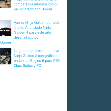
comparativa muestra cómo
ha mejorado con Unreal
5
Vuelve Ninja Gaiden por todo
lo alto: Anunciado Ninja
Gaiden 4 para este año
desarrollado por
umGames
Llega por sorpresa un nuevo
Ninja Gaiden 2 con gráficos
en Unreal Engine 5 para PS5,
Xbox Series y PC