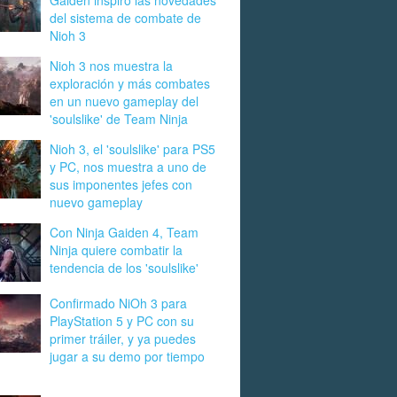
Gaiden inspiró las novedades
del sistema de combate de
Nioh 3
Nioh 3 nos muestra la
exploración y más combates
en un nuevo gameplay del
'soulslike' de Team Ninja
Nioh 3, el 'soulslike' para PS5
y PC, nos muestra a uno de
sus imponentes jefes con
nuevo gameplay
Con Ninja Gaiden 4, Team
Ninja quiere combatir la
tendencia de los 'soulslike'
Confirmado NiOh 3 para
PlayStation 5 y PC con su
primer tráiler, y ya puedes
jugar a su demo por tiempo