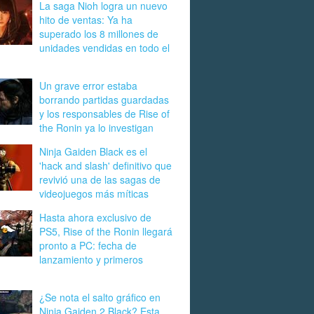
La saga Nioh logra un nuevo
hito de ventas: Ya ha
superado los 8 millones de
unidades vendidas en todo el
Un grave error estaba
borrando partidas guardadas
y los responsables de Rise of
the Ronin ya lo investigan
Ninja Gaiden Black es el
'hack and slash' definitivo que
revivió una de las sagas de
videojuegos más míticas
Hasta ahora exclusivo de
PS5, Rise of the Ronin llegará
pronto a PC: fecha de
lanzamiento y primeros
¿Se nota el salto gráfico en
Ninja Gaiden 2 Black? Esta