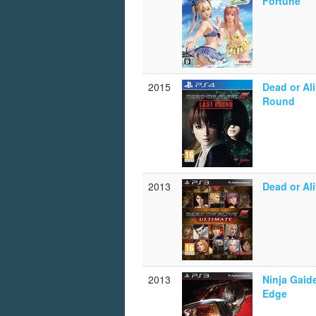
Fortune
2015
Dead or Ali
Round
2013
Dead or Ali
2013
Ninja Gaid
Edge