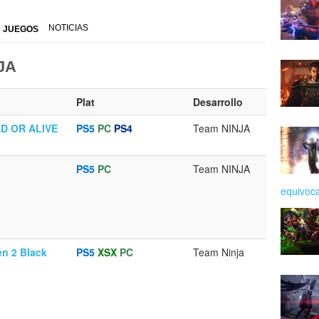
NOTICIAS
JUEGOS
JA
Plat
Desarrollo
AD OR ALIVE
PS5
PC
PS4
Team NINJA
PS5
PC
Team NINJA
equivoc
en 2 Black
PS5
XSX
PC
Team Ninja