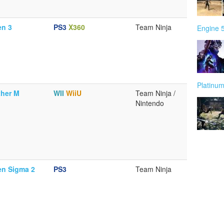
en 3
PS3
X360
Team Ninja
Engine 
Platin
ther M
WII
WiiU
Team Ninja /
Nintendo
en Sigma 2
PS3
Team Ninja