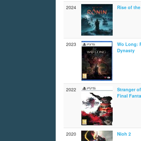
2024
Rise of th
2023
Wo Long: F
Dynasty
2022
Stranger o
Final Fant
2020
Nioh 2