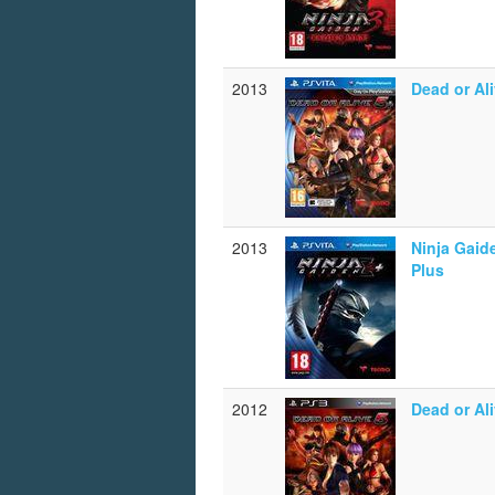
2013
Dead or Ali
2013
Ninja Gaid
Plus
2012
Dead or Ali