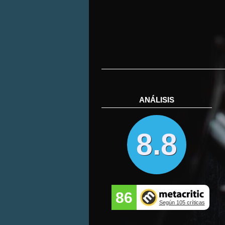
ANÁLISIS
8.8
86
Según 105 críticas