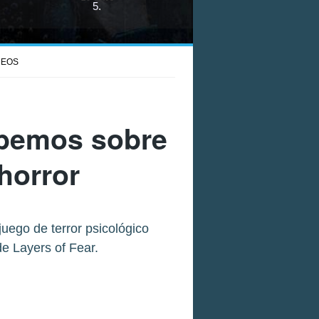
5
.
DEOS
sabemos sobre
 horror
uego de terror psicológico
e Layers of Fear.