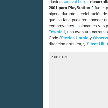
clásico
survival horror
desarrol
2001 para PlayStation 2
fue el 
nipona durante la celebración d
que los fans pudieron conocer de
con proyectos ilusionantes y ex
Townfall
, una aventura narrativ
Code (
Stories Untold
y
Observa
dirección artística, y
Silent Hill
PUBLICIDAD