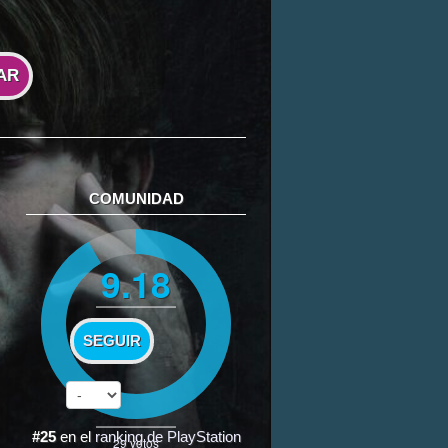
AR
COMUNIDAD
9.18
SEGUIR
#25
en el
ranking de PlayStation
29
votos