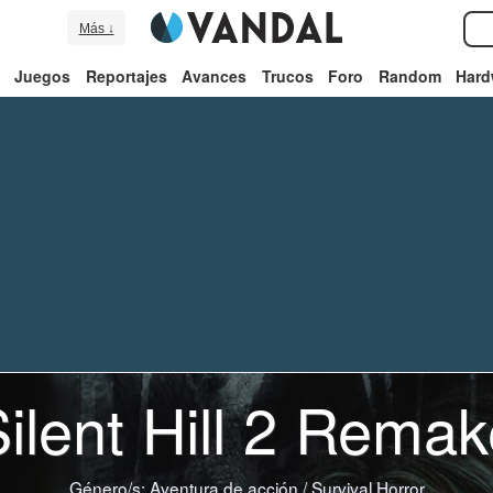
Más ↓
Juegos
Reportajes
Avances
Trucos
Foro
Random
Hard
ilent Hill 2 Rema
Género/s:
Aventura de acción
/
Survival Horror